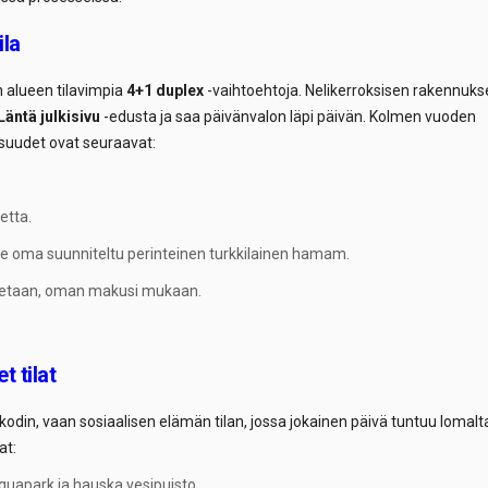
ila
 alueen tilavimpia
4+1 duplex
-vaihtoehtoja. Nelikerroksisen rakennuks
Läntä julkisivu
-edusta ja saa päivänvalon läpi päivän. Kolmen vuoden
isuudet ovat seuraavat:
etta.
le oma suunniteltu perinteinen turkkilainen hamam.
tetaan, oman makusi mukaan.
t tilat
odin, vaan sosiaalisen elämän tilan, jossa jokainen päivä tuntuu lomalt
at:
quapark ja hauska vesipuisto.