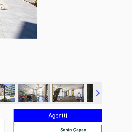
Agentti
Şahin Çapan