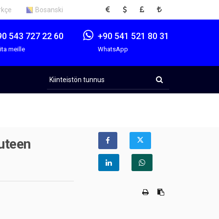
EUR
USD
GBP
TRY
rkçe
Bosanski
90 543 727 22 60
+90 541 521 80 31
ita meille
WhatsApp
Kiinteistön
tunnus
uteen