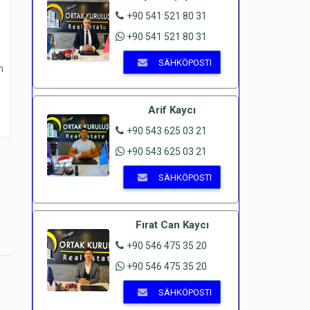
+90 541 521 80 31
+90 541 521 80 31
SÄHKÖPOSTI
n
Arif Kaycı
+90 543 625 03 21
+90 543 625 03 21
SÄHKÖPOSTI
Fırat Can Kaycı
+90 546 475 35 20
+90 546 475 35 20
SÄHKÖPOSTI