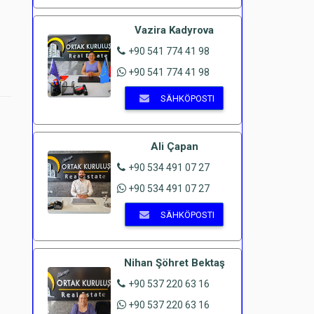
Vazira Kadyrova
+90 541 774 41 98
+90 541 774 41 98
SÄHKÖPOSTI
Ali Çapan
+90 534 491 07 27
+90 534 491 07 27
SÄHKÖPOSTI
Nihan Şöhret Bektaş
+90 537 220 63 16
+90 537 220 63 16