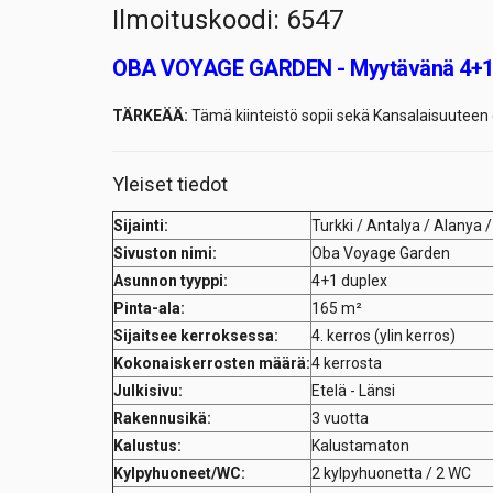
Ilmoituskoodi: 6547
OBA VOYAGE GARDEN - Myytävänä 4+1 
TÄRKEÄÄ:
Tämä kiinteistö sopii sekä Kansalaisuuteen 
Yleiset tiedot
Sijainti:
Turkki / Antalya / Alanya 
Sivuston nimi:
Oba Voyage Garden
Asunnon tyyppi:
4+1 duplex
Pinta-ala:
165 m²
Sijaitsee kerroksessa:
4. kerros (ylin kerros)
Kokonaiskerrosten määrä:
4 kerrosta
Julkisivu:
Etelä - Länsi
Rakennusikä:
3 vuotta
Kalustus:
Kalustamaton
Kylpyhuoneet/WC:
2 kylpyhuonetta / 2 WC