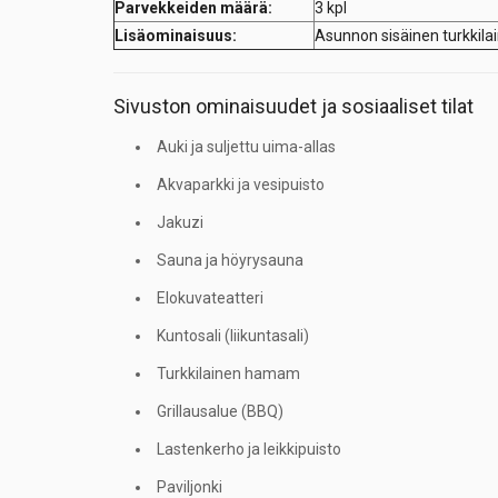
Parvekkeiden määrä:
3 kpl
Lisäominaisuus:
Asunnon sisäinen turkki
Sivuston ominaisuudet ja sosiaaliset tilat
Auki ja suljettu uima-allas
Akvaparkki ja vesipuisto
Jakuzi
Sauna ja höyrysauna
Elokuvateatteri
Kuntosali (liikuntasali)
Turkkilainen hamam
Grillausalue (BBQ)
Lastenkerho ja leikkipuisto
Paviljonki