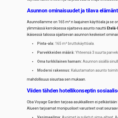
Asunnon ominaisuudet ja tilava elämänt
Asunnollamme on 165 m²:n laajuinen käyttöala ja se on
ylimmässä kerroksessa sijaitseva asunto nauttii
Etelä-
ikäisessä talossa sijaitsevan asunnon keskeiset omina
Pinta-ala:
165 m² bruttokäyttöala.
Parvekkeiden määrä:
Yhteensä 3 suurta parvek
Oma turkkilainen hamam:
Asunnon sisällä sinul
Moderni rakennus:
Kalustamaton asunto toimi
mahdollisuus sisustaa sen mukaan.
Viiden tähden hotellikonseptin sosiaalise
Oba Voyage Garden tarjoaa asukkailleen ei pelkästään k
Alueen tarjoamat monipuoliset varusteet ovat seuraav
Vesimaailma:
Avoimet ja suljetut uima-altaat, A