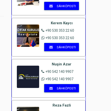
SÄHKÖPOSTI
Kerem Kaycı
+90 530 353 22 60
+90 530 353 22 60
SÄHKÖPOSTI
Nuşin Azar
+90 542 140 9907
+90 542 140 9907
SÄHKÖPOSTI
Reza Fazli