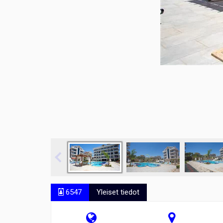
6547
Yleiset tiedot