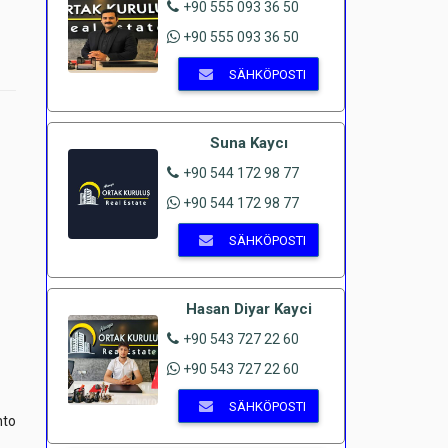
+90 555 093 36 50
+90 555 093 36 50
SÄHKÖPOSTI
Suna Kaycı
+90 544 172 98 77
+90 544 172 98 77
SÄHKÖPOSTI
Hasan Diyar Kayci
+90 543 727 22 60
+90 543 727 22 60
SÄHKÖPOSTI
nto