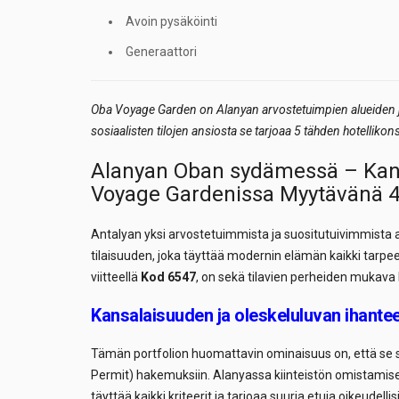
Avoin pysäköinti
Generaattori
Oba Voyage Garden on Alanyan arvostetuimpien alueiden j
sosiaalisten tilojen ansiosta se tarjoaa 5 tähden hotelliko
Alanyan Oban sydämessä – Kans
Voyage Gardenissa Myytävänä 4
Antalyan yksi arvostetuimmista ja suositutuivimmista 
tilaisuuden, joka täyttää modernin elämän kaikki tarpe
viitteellä
Kod 6547
, on sekä tilavien perheiden mukava k
Kansalaisuuden ja oleskeluluvan ihantee
Tämän portfolion huomattavin ominaisuus on, että se s
Permit) hakemuksiin. Alanyassa kiinteistön omistamisen
täyttää kaikki kriteerit ja tarjoaa suuria etuja oikeudell