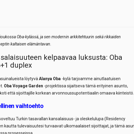
oukossa Oba-kylässä, ja sen modernin arkkitehtuurin sekä rikkaiden
nseptin kaltaisen elämäntavan.
alaisuuteen kelpaavaa luksusta: Oba
+1 duplex
asuinalueista löytyvä
Alanya Oba
-kylä tarjoamme ainutlaatuisen
et.
Oba Voyage Garden
-projektissa sijaitseva tämä erityinen asunto,
oti että sijoittajille korkean arvonnoussupotentiaalin omaava kiinteistö.
llinen vaihtoehto
oveltuu Turkin tasavallan kansalaisuus- ja oleskelulupa (Residency
 kautta tulevaisuutesi turvaavat ulkomaalaiset sijoittajat, ja tämä asu
isissa prosesseissa.