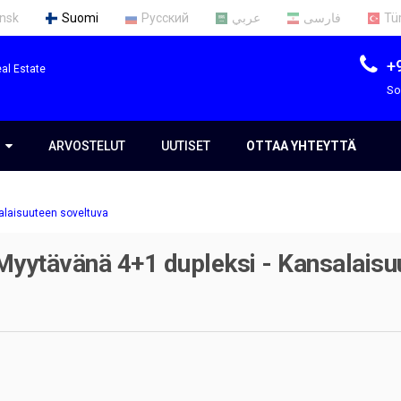
nsk
Suomi
Русский
عربي
فارسی
Tü
+
al Estate
So
S
S
ARVOSTELUT
UUTISET
OTTAA YHTEYTTÄ
alaisuuteen soveltuva
mme
yytävänä 4+1 dupleksi - Kansalaisu
t