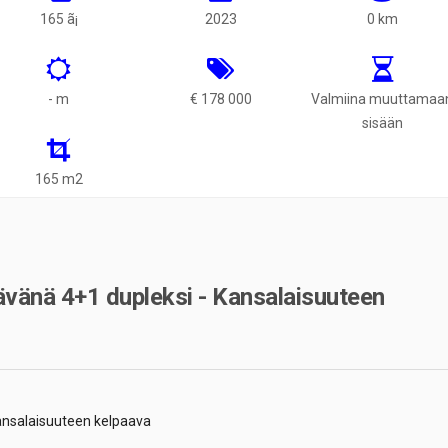
165 ã¡
2023
0 km
- m
€ 178 000
Valmiina muuttamaa
sisään
165 m2
vänä 4+1 dupleksi - Kansalaisuuteen
ansalaisuuteen kelpaava