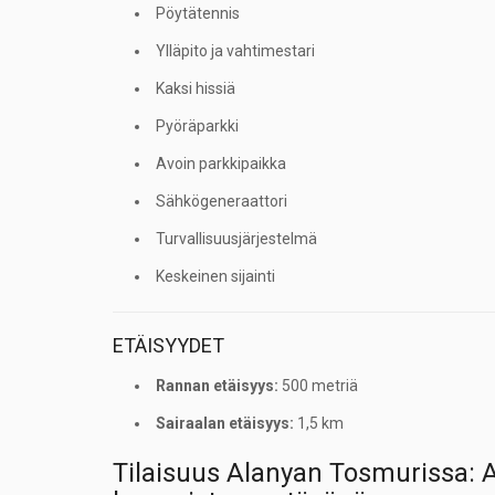
Pöytätennis
Ylläpito ja vahtimestari
Kaksi hissiä
Pyöräparkki
Avoin parkkipaikka
Sähkögeneraattori
Turvallisuusjärjestelmä
Keskeinen sijainti
ETÄISYYDET
Rannan etäisyys:
500 metriä
Sairaalan etäisyys:
1,5 km
Tilaisuus Alanyan Tosmurissa: A