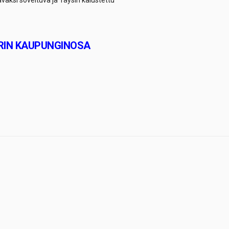
aksi soveltuva ja Täysin kalustettu
URIN KAUPUNGINOSA