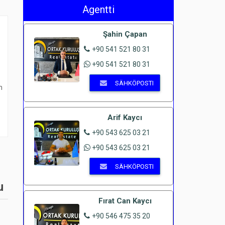
Agentti
Şahin Çapan
+90 541 521 80 31
+90 541 521 80 31
SÄHKÖPOSTI
n
Arif Kaycı
+90 543 625 03 21
+90 543 625 03 21
SÄHKÖPOSTI
u
Fırat Can Kaycı
+90 546 475 35 20