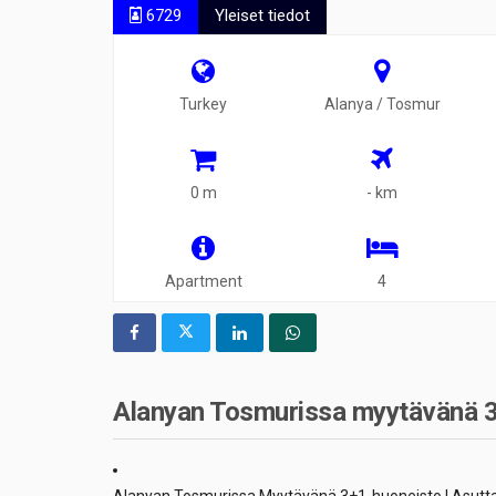
6729
Yleiset tiedot
Turkey
Alanya / Tosmur
0 m
- km
Apartment
4
Alanyan Tosmurissa myytävänä 3+1