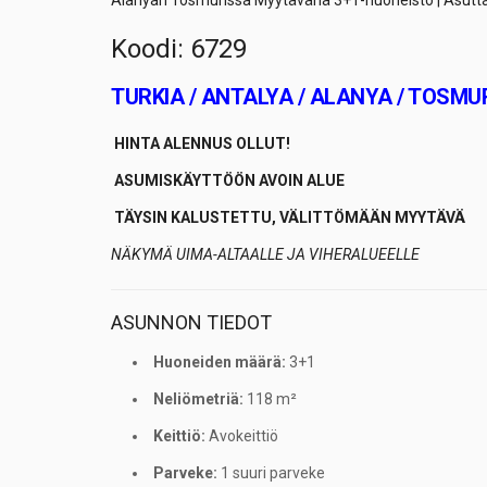
Alanyan Tosmurissa Myytävänä 3+1-huoneisto | Asuttav
Koodi: 6729
TURKIA / ANTALYA / ALANYA / TOSM
HINTA ALENNUS OLLUT!
ASUMISKÄYTTÖÖN AVOIN ALUE
TÄYSIN KALUSTETTU, VÄLITTÖMÄÄN MYYTÄVÄ
NÄKYMÄ UIMA-ALTAALLE JA VIHERALUEELLE
ASUNNON TIEDOT
Huoneiden määrä:
3+1
Neliömetriä:
118 m²
Keittiö:
Avokeittiö
Parveke:
1 suuri parveke