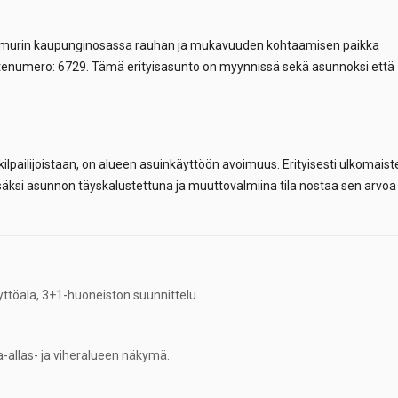
smurin kaupunginosassa rauhan ja mukavuuden kohtaamisen paikka
itenumero: 6729. Tämä erityisasunto on myynnissä sekä asunnoksi että
ilpailijoistaan, on alueen asuinkäyttöön avoimuus. Erityisesti ulkomaist
 lisäksi asunnon täyskalustettuna ja muuttovalmiina tila nostaa sen arvoa
ttöala, 3+1-huoneiston suunnittelu.
-allas- ja viheralueen näkymä.