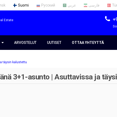
nsk
Suomi
Русский
عربي
فارسی
Tü
+
al Estate
So
S
S
ARVOSTELUT
UUTISET
OTTAA YHTEYTTÄ
 täysin kalustettu
mme
ä 3+1-asunto | Asuttavissa ja täysi
t