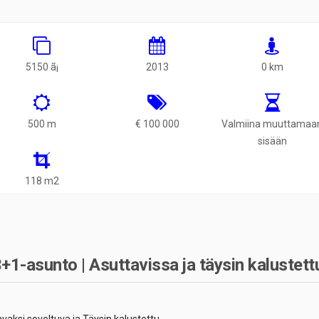
5150 ã¡
2013
0 km
500 m
€ 100 000
Valmiina muuttamaa
sisään
118 m2
-asunto | Asuttavissa ja täysin kalustett