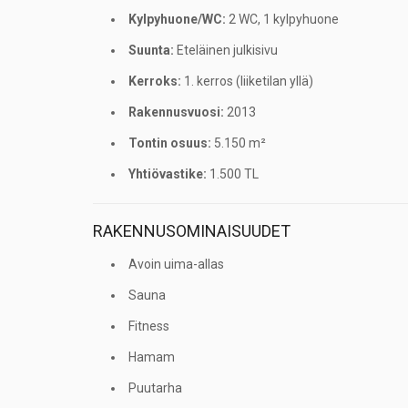
Kylpyhuone/WC:
2 WC, 1 kylpyhuone
Suunta:
Eteläinen julkisivu
Kerroks:
1. kerros (liiketilan yllä)
Rakennusvuosi:
2013
Tontin osuus:
5.150 m²
Yhtiövastike:
1.500 TL
RAKENNUSOMINAISUUDET
Avoin uima-allas
Sauna
Fitness
Hamam
Puutarha