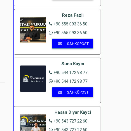
Reza Fazli
+90 555 093 36 50
+90 555 093 36 50
SÄHKÖPOSTI
Suna Kaycı
+90 544 172 98 77
+90 544 172 98 77
SÄHKÖPOSTI
Hasan Diyar Kayci
+90 543 727 22 60
+90 543 727 22 60