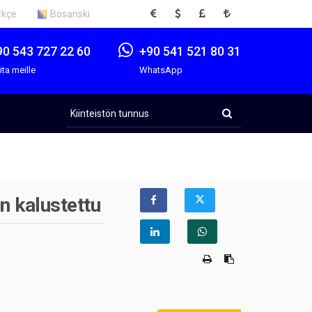
EUR
USD
GBP
TRY
rkçe
Bosanski
90 543 727 22 60
+90 541 521 80 31
ita meille
WhatsApp
Kiinteistön
tunnus
n kalustettu