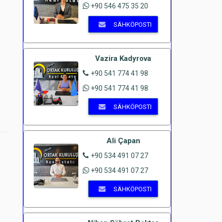
+90 546 475 35 20
SÄHKÖPOSTI
Vazira Kadyrova
+90 541 774 41 98
+90 541 774 41 98
SÄHKÖPOSTI
Ali Çapan
+90 534 491 07 27
+90 534 491 07 27
SÄHKÖPOSTI