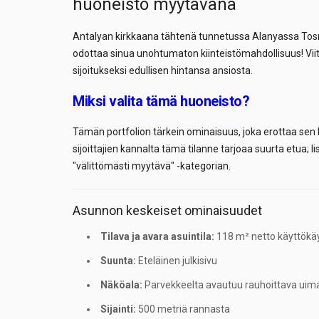
huoneisto myytävänä
Antalyan kirkkaana tähtenä tunnetussa Alanyassa To
odottaa sinua unohtumaton kiinteistömahdollisuus! Vi
sijoitukseksi edullisen hintansa ansiosta.
Miksi valita tämä huoneisto?
Tämän portfolion tärkein ominaisuus, joka erottaa sen k
sijoittajien kannalta tämä tilanne tarjoaa suurta etua;
"välittömästi myytävä" -kategorian.
Asunnon keskeiset ominaisuudet
Tilava ja avara asuintila:
118 m² netto käyttökäy
Suunta:
Eteläinen julkisivu
Näköala:
Parvekkeelta avautuu rauhoittava uima
Sijainti:
500 metriä rannasta