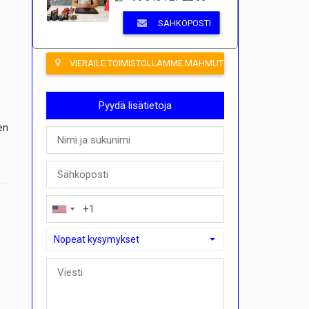
SÄHKÖPOSTI
VIERAILE TOIMISTOLLAMME MAHMUTLARISSA
Pyydä lisätietoja
en
Nopeat kysymykset
Nopeat kysymykset
Voinko ostaa maksusuunnitelmalla täällä?">Voinko ostaa