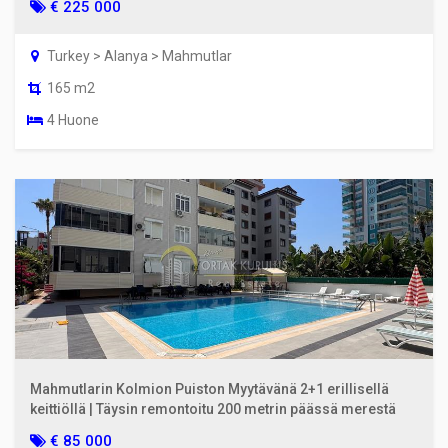
€ 225 000
Turkey > Alanya > Mahmutlar
165 m2
4 Huone
Mahmutlarin Kolmion Puiston Myytävänä 2+1 erillisellä
keittiöllä | Täysin remontoitu 200 metrin päässä merestä
€ 85 000