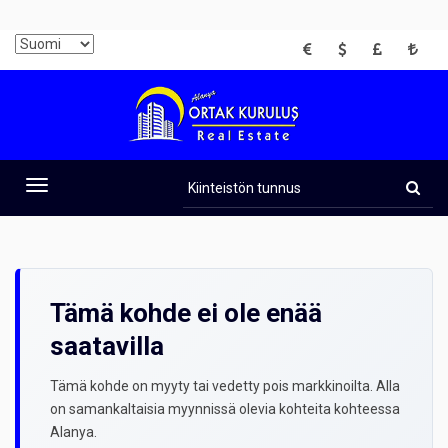
EUR
USD
GBP
TRY
Kiinteistön
tunnus
Toggle
navigation
Tämä kohde ei ole enää
saatavilla
Tämä kohde on myyty tai vedetty pois markkinoilta. Alla
on samankaltaisia myynnissä olevia kohteita kohteessa
Alanya.