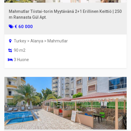
Mahmutlar Tiistai-torin Myytävänä 2+1 Erillinen Keittiö | 250
m Rannasta Gül Apt.
€ 60 000
Turkey > Alanya > Mahmutlar
90 m2
3 Huone