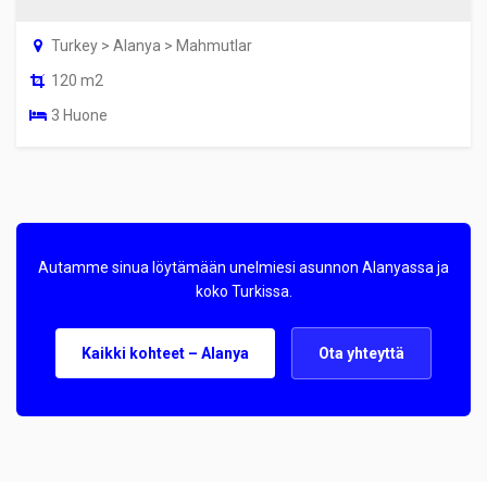
Turkey > Alanya > Mahmutlar
120 m2
3 Huone
Autamme sinua löytämään unelmiesi asunnon Alanyassa ja
koko Turkissa.
Kaikki kohteet – Alanya
Ota yhteyttä