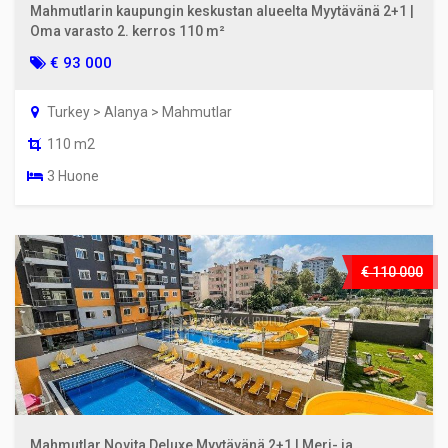
Mahmutlarin kaupungin keskustan alueelta Myytävänä 2+1 |
Oma varasto 2. kerros 110 m²
€ 93 000
Turkey > Alanya > Mahmutlar
110 m2
3 Huone
€ 110 000
Mahmutlar Novita Deluxe Myytävänä 2+1 | Meri- ja