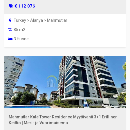
€ 112 076
Turkey > Alanya > Mahmutlar
85 m2
3 Huone
Mahmutlar Kale Tower Residence Myytävänä 3+1 Erillinen
Keittiö | Meri- ja Vuorimaisema