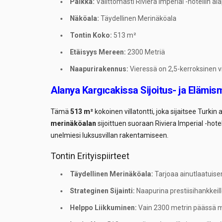
Paikka:
Välittömästi Riviera Imperial -hotellin al
Näköala:
Täydellinen Merinäköala
Tontin Koko:
513 m²
Etäisyys Mereen:
2300 Metriä
Naapurirakennus:
Vieressä on 2,5-kerroksinen vi
Alanya Kargıcakissa Sijoitus- ja Elämis
Tämä
513 m²
kokoinen villatontti, joka sijaitsee Turkin
merinäköalan
sijoittuen suoraan Riviera Imperial -hote
unelmiesi luksusvillan rakentamiseen.
Tontin Erityispiirteet
Täydellinen Merinäköala:
Tarjoaa ainutlaatuise
Strateginen Sijainti:
Naapurina prestiisihankkeill
Helppo Liikkuminen:
Vain 2300 metrin päässä m