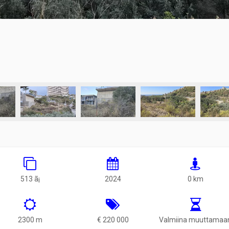
513 ã¡
2024
0 km
2300 m
€ 220 000
Valmiina muuttamaa