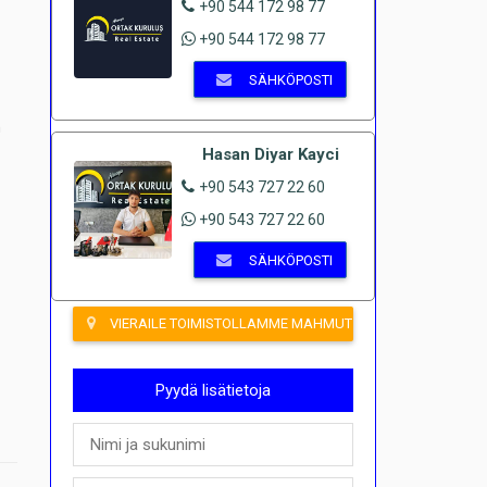
+90 544 172 98 77
+90 544 172 98 77
SÄHKÖPOSTI
n
Hasan Diyar Kayci
+90 543 727 22 60
+90 543 727 22 60
SÄHKÖPOSTI
VIERAILE TOIMISTOLLAMME MAHMUTLARISSA
Pyydä lisätietoja