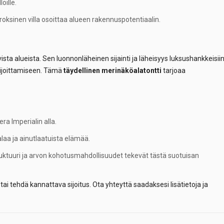
oille.
roksinen villa osoittaa alueen rakennuspotentiaalin.
ta alueista. Sen luonnonläheinen sijainti ja läheisyys luksushankkeisii
sijoittamiseen. Tämä
täydellinen merinäköalatontti
tarjoaa
era Imperialin alla.
aa ja ainutlaatuista elämää.
ruktuuri ja arvon kohotusmahdollisuudet tekevät tästä suotuisan
ai tehdä kannattava sijoitus. Ota yhteyttä saadaksesi lisätietoja ja