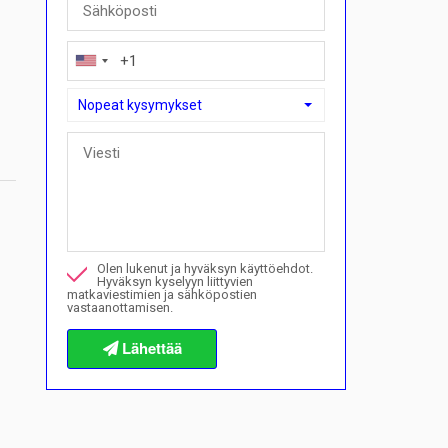
Nopeat kysymykset
Nopeat kysymykset
Voinko ostaa maksusuunnitelmalla täällä?">Voinko ostaa
Soita minulle tästä kiinteistöstä
Olen lukenut ja hyväksyn käyttöehdot.
Haluan varata katselun
Hyväksyn kyselyyn liittyvien
matkaviestimien ja sähköpostien
vastaanottamisen.
Tietoja ostomenettelyistä