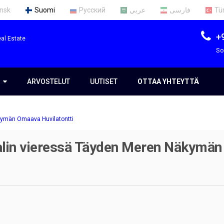
nsk
Suomi
Русский
عربي
فارسی
Tü
+
al Estate
So
S
S
ARVOSTELUT
UUTISET
OTTAA YHTEYTTÄ
äkymän Omaava Huvilatontti
mme
ialin vieressä Täyden Meren Näkymä
t