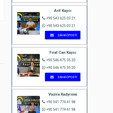
Arif Kaycı
+90 543 625 03 21
+90 543 625 03 21
SÄHKÖPOSTI
Fırat Can Kaycı
+90 546 475 35 20
+90 546 475 35 20
SÄHKÖPOSTI
Vazira Kadyrova
+90 541 774 41 98
+90 541 774 41 98