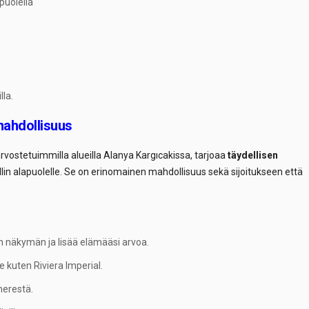
apuolella
lla.
mahdollisuus
 arvostetuimmilla alueilla Alanya Kargıcakissa, tarjoaa
täydellisen
llin alapuolelle. Se on erinomainen mahdollisuus sekä sijoitukseen että
n näkymän ja lisää elämääsi arvoa.
e kuten Riviera Imperial.
erestä.