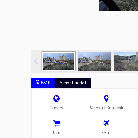
5518
Yleiset tiedot
Turkey
Alanya / Kargıcak
0 m
- km