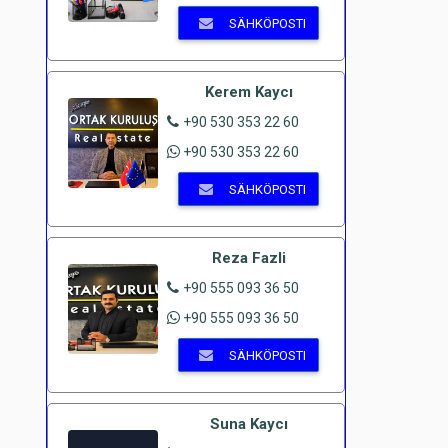
SÄHKÖPOSTI
Kerem Kaycı
+90 530 353 22 60
+90 530 353 22 60
SÄHKÖPOSTI
Reza Fazli
+90 555 093 36 50
+90 555 093 36 50
SÄHKÖPOSTI
Suna Kaycı