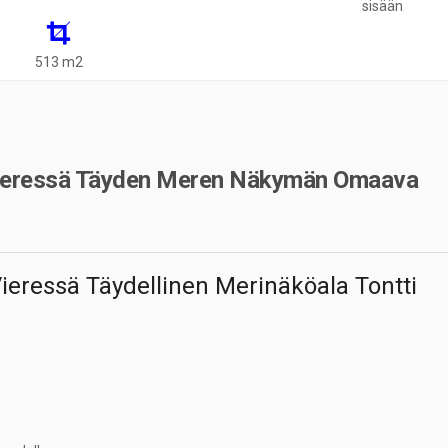
sisään
513 m2
n vieressä Täyden Meren Näkymän Omaava
Vieressä Täydellinen Merinäköala Tontti