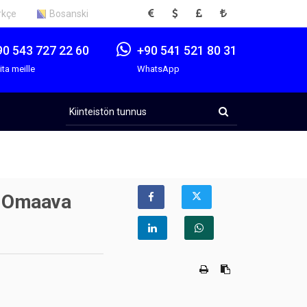
EUR
USD
GBP
TRY
rkçe
Bosanski
90 543 727 22 60
+90 541 521 80 31
ita meille
WhatsApp
Kiinteistön
tunnus
n Omaava