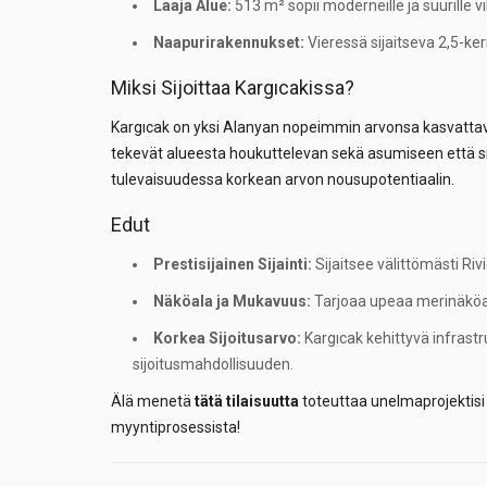
Laaja Alue:
513 m² sopii moderneille ja suurille vill
Naapurirakennukset:
Vieressä sijaitseva 2,5-ker
Miksi Sijoittaa Kargıcakissa?
Kargıcak on yksi Alanyan nopeimmin arvonsa kasvattavis
tekevät alueesta houkuttelevan sekä asumiseen että 
tulevaisuudessa korkean arvon nousupotentiaalin.
Edut
Prestisijainen Sijainti:
Sijaitsee välittömästi Rivi
Näköala ja Mukavuus:
Tarjoaa upeaa merinäköal
Korkea Sijoitusarvo:
Kargıcak kehittyvä infrast
sijoitusmahdollisuuden.
Älä menetä
tätä tilaisuutta
toteuttaa unelmaprojektisi t
myyntiprosessista!