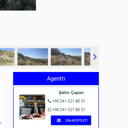
Agentti
Şahin Çapan
+90 541 521 80 31
+90 541 521 80 31
SÄHKÖPOSTI
n