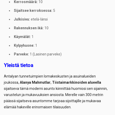
Kerrosmäärä:
10
Sijaitsee kerroksessa:
5
Julkisivu:
etelä-länsi
Rakennuksen ikä:
10
Käymälät:
1
Kylpyhuone:
1
Parveke:
1 (Lasinen parveke)
Yleistä tietoa
Antalyan tunnetuimpien lomakeskusten ja asuinalueiden
joukossa,
Alanya Mahmutlar
,
Tiistaimarkkinoiden alueella
sijaitseva tämä moderni asunto kiinnittää huomiosi sen sijainnin,
varustelun ja mukavuuksien ansiosta. Merelle vain 300 metrin
päässä sijaitseva asuntomme tarjoaa sijoittajille ja mukavaa
elämää hakeville erinomaisen tilaisuuden.