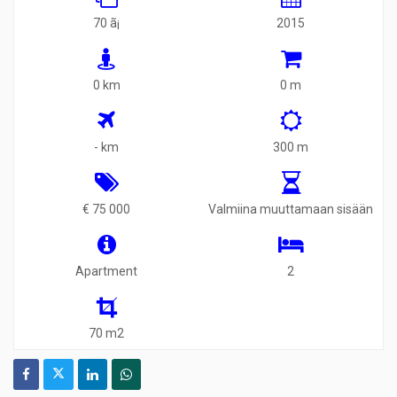
70 ã¡
2015
0 km
0 m
- km
300 m
€ 75 000
Valmiina muuttamaan sisään
Apartment
2
70 m2