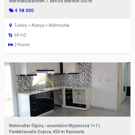
Merinäköalallinen 7. kerros Merelle 300 m
€ 98 000
Turkey > Alanya > Mahmutlar
60 m2
2 Huone
Mahmutlar Öğünç -asuintalon Myynnissä 1+1 |
Pankkilainalle Sopiva, 450 m Rannasta