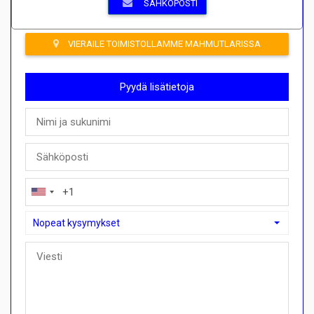
SÄHKÖPOSTI
VIERAILE TOIMISTOLLAMME MAHMUTLARISSA
Pyydä lisätietoja
Nopeat kysymykset
Nopeat kysymykset
Voinko ostaa maksusuunnitelmalla täällä?">Voinko ostaa mak
Soita minulle tästä kiinteistöstä