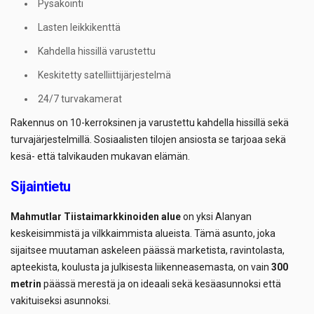
Pysäköinti
Lasten leikkikenttä
Kahdella hissillä varustettu
Keskitetty satelliittijärjestelmä
24/7 turvakamerat
Rakennus on 10-kerroksinen ja varustettu kahdella hissillä sekä
turvajärjestelmillä. Sosiaalisten tilojen ansiosta se tarjoaa sekä
kesä- että talvikauden mukavan elämän.
Sijaintietu
Mahmutlar Tiistaimarkkinoiden alue
on yksi Alanyan
keskeisimmistä ja vilkkaimmista alueista. Tämä asunto, joka
sijaitsee muutaman askeleen päässä marketista, ravintolasta,
apteekista, koulusta ja julkisesta liikenneasemasta, on vain
300
metrin
päässä merestä ja on ideaali sekä kesäasunnoksi että
vakituiseksi asunnoksi.