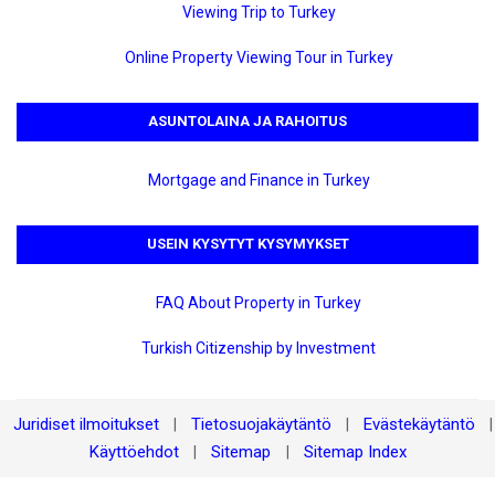
Viewing Trip to Turkey
Online Property Viewing Tour in Turkey
ASUNTOLAINA JA RAHOITUS
Mortgage and Finance in Turkey
USEIN KYSYTYT KYSYMYKSET
FAQ About Property in Turkey
Turkish Citizenship by Investment
Juridiset ilmoitukset
Tietosuojakäytäntö
Evästekäytäntö
|
|
|
Käyttöehdot
Sitemap
Sitemap Index
|
|