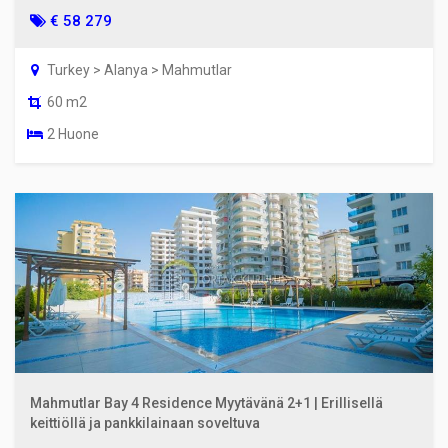
€ 58 279
Turkey > Alanya > Mahmutlar
60 m2
2 Huone
Mahmutlar Bay 4 Residence Myytävänä 2+1 | Erillisellä
keittiöllä ja pankkilainaan soveltuva