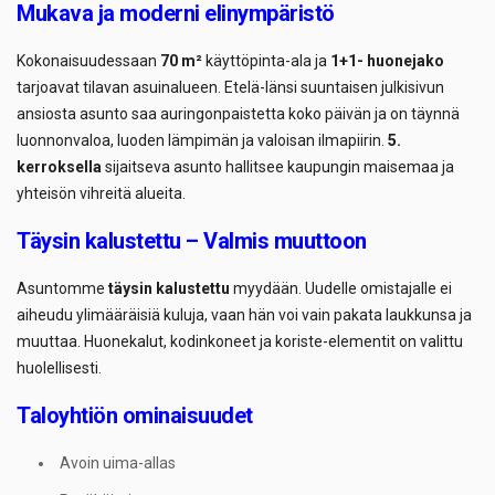
Mukava ja moderni elinympäristö
Kokonaisuudessaan
70 m²
käyttöpinta-ala ja
1+1- huonejako
tarjoavat tilavan asuinalueen. Etelä-länsi suuntaisen julkisivun
ansiosta asunto saa auringonpaistetta koko päivän ja on täynnä
luonnonvaloa, luoden lämpimän ja valoisan ilmapiirin.
5.
kerroksella
sijaitseva asunto hallitsee kaupungin maisemaa ja
yhteisön vihreitä alueita.
Täysin kalustettu – Valmis muuttoon
Asuntomme
täysin kalustettu
myydään. Uudelle omistajalle ei
aiheudu ylimääräisiä kuluja, vaan hän voi vain pakata laukkunsa ja
muuttaa. Huonekalut, kodinkoneet ja koriste-elementit on valittu
huolellisesti.
Taloyhtiön ominaisuudet
Avoin uima-allas