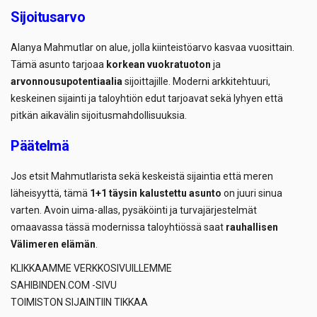
Sijoitusarvo
Alanya Mahmutlar on alue, jolla kiinteistöarvo kasvaa vuosittain.
Tämä asunto tarjoaa
korkean vuokratuoton
ja
arvonnousupotentiaalia
sijoittajille. Moderni arkkitehtuuri,
keskeinen sijainti ja taloyhtiön edut tarjoavat sekä lyhyen että
pitkän aikavälin sijoitusmahdollisuuksia.
Päätelmä
Jos etsit Mahmutlarista sekä keskeistä sijaintia että meren
läheisyyttä, tämä
1+1 täysin kalustettu asunto
on juuri sinua
varten. Avoin uima-allas, pysäköinti ja turvajärjestelmät
omaavassa tässä modernissa taloyhtiössä saat
rauhallisen
Välimeren elämän
.
KLIKKAAMME VERKKOSIVUILLEMME
SAHIBINDEN.COM -SIVU
TOIMISTON SIJAINTIIN TIKKAA