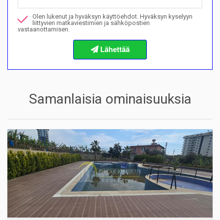
Olen lukenut ja hyväksyn käyttöehdot. Hyväksyn kyselyyn
Haluan varata katselun
liittyvien matkaviestimien ja sähköpostien
vastaanottamisen.
Tietoja ostomenettelyistä
Samanlaisia ominaisuuksia