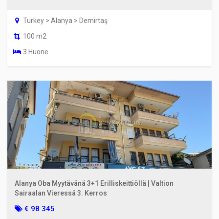
Turkey > Alanya > Demirtaş
100 m2
3 Huone
Alanya Oba Myytävänä 3+1 Erilliskeittiöllä | Valtion
Sairaalan Vieressä 3. Kerros
€ 98 345