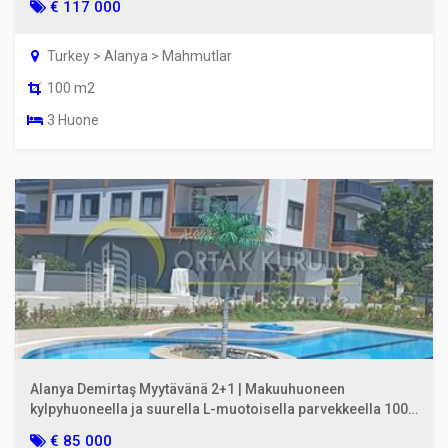
€ 117 000
Turkey > Alanya > Mahmutlar
100 m2
3 Huone
Alanya Demirtaş Myytävänä 2+1 | Makuuhuoneen
kylpyhuoneella ja suurella L-muotoisella parvekkeella 100
m²
€ 85 000