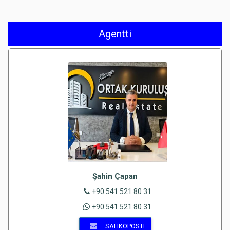
Agentti
Şahin Çapan
+90 541 521 80 31
+90 541 521 80 31
SÄHKÖPOSTI