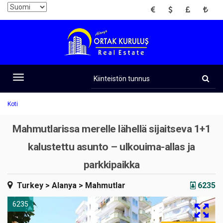
EUR
USD
GBP
TRY
Kiinteistön
tunnus
Toggle
navigation
Koti
Mahmutlarissa merelle lähellä sijaitseva 1+1
kalustettu asunto – ulkouima-allas ja
parkkipaikka
Turkey
> Alanya
> Mahmutlar
6235
6235