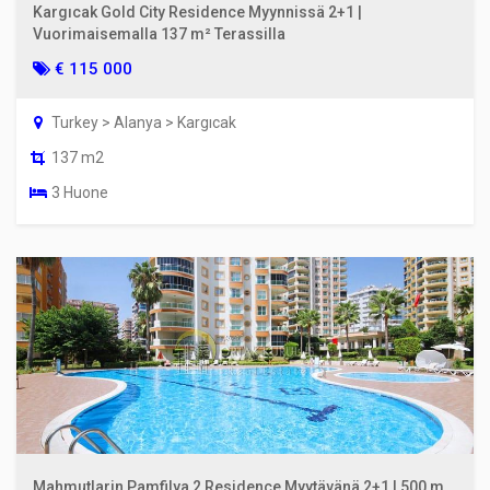
Kargıcak Gold City Residence Myynnissä 2+1 |
Vuorimaisemalla 137 m² Terassilla
€ 115 000
Turkey > Alanya > Kargıcak
137 m2
3 Huone
Mahmutlarin Pamfilya 2 Residence Myytävänä 2+1 | 500 m