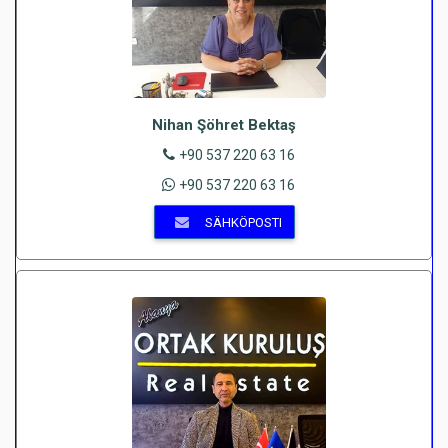
Nihan Şöhret Bektaş
+90 537 220 63 16
+90 537 220 63 16
SÄHKÖPOSTI