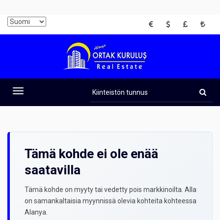
EUR
USD
GBP
TRY
Kiinteistön
tunnus
Toggle
navigation
Tämä kohde ei ole enää
saatavilla
Tämä kohde on myyty tai vedetty pois markkinoilta. Alla
on samankaltaisia myynnissä olevia kohteita kohteessa
Alanya.