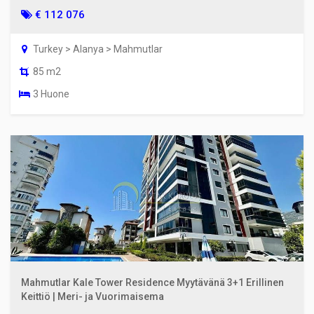
€ 112 076
Turkey > Alanya > Mahmutlar
85 m2
3 Huone
Mahmutlar Kale Tower Residence Myytävänä 3+1 Erillinen
Keittiö | Meri- ja Vuorimaisema