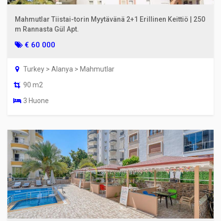
Mahmutlar Tiistai-torin Myytävänä 2+1 Erillinen Keittiö | 250
m Rannasta Gül Apt.
€ 60 000
Turkey > Alanya > Mahmutlar
90 m2
3 Huone