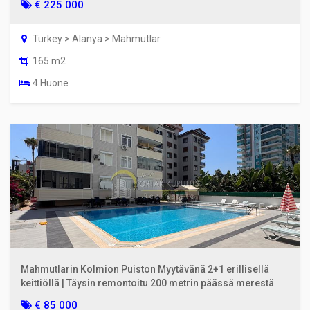
€ 225 000
Turkey > Alanya > Mahmutlar
165 m2
4 Huone
Mahmutlarin Kolmion Puiston Myytävänä 2+1 erillisellä
keittiöllä | Täysin remontoitu 200 metrin päässä merestä
€ 85 000