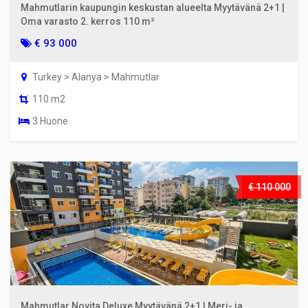
Mahmutlarin kaupungin keskustan alueelta Myytävänä 2+1 |
Oma varasto 2. kerros 110 m²
€ 93 000
Turkey > Alanya > Mahmutlar
110 m2
3 Huone
€ 110 000
Mahmutlar Novita Deluxe Myytävänä 2+1 | Meri- ja