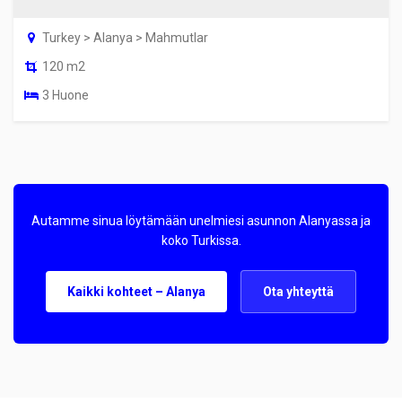
Turkey > Alanya > Mahmutlar
120 m2
3 Huone
Autamme sinua löytämään unelmiesi asunnon Alanyassa ja
koko Turkissa.
Kaikki kohteet – Alanya
Ota yhteyttä