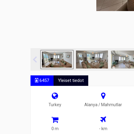
6457
Yleiset tiedot
Turkey
Alanya / Mahmutlar
0 m
- km