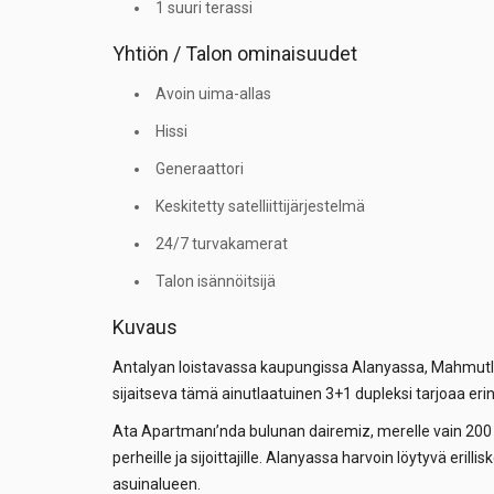
1 suuri terassi
Yhtiön / Talon ominaisuudet
Avoin uima-allas
Hissi
Generaattori
Keskitetty satelliittijärjestelmä
24/7 turvakamerat
Talon isännöitsijä
Kuvaus
Antalyan loistavassa kaupungissa Alanyassa, Mahmutla
sijaitseva tämä ainutlaatuinen 3+1 dupleksi tarjoaa e
Ata Apartmanı’nda bulunan dairemiz, merelle vain 200
perheille ja sijoittajille. Alanyassa harvoin löytyvä e
asuinalueen.