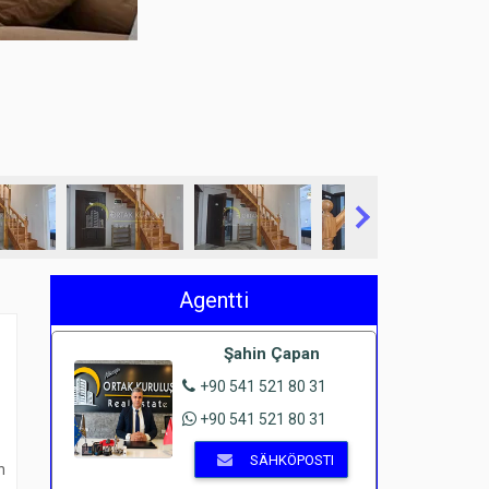
Agentti
Şahin Çapan
+90 541 521 80 31
+90 541 521 80 31
SÄHKÖPOSTI
n