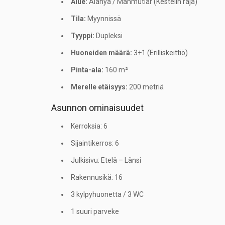
Alue:
Alanya / Mahmutlar (Kestelin raja)
Tila:
Myynnissä
Tyyppi:
Dupleksi
Huoneiden määrä:
3+1 (Erilliskeittiö)
Pinta-ala:
160 m²
Merelle etäisyys:
200 metriä
Asunnon ominaisuudet
Kerroksia: 6
Sijaintikerros: 6
Julkisivu: Etelä – Länsi
Rakennusikä: 16
3 kylpyhuonetta / 3 WC
1 suuri parveke