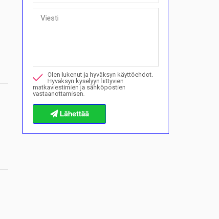
Nopeat kysymykset
Voinko ostaa maksusuunnitelmalla täällä?">Voinko ostaa
Soita minulle tästä kiinteistöstä
Olen lukenut ja hyväksyn käyttöehdot.
Haluan varata katselun
Hyväksyn kyselyyn liittyvien
matkaviestimien ja sähköpostien
vastaanottamisen.
Tietoja ostomenettelyistä