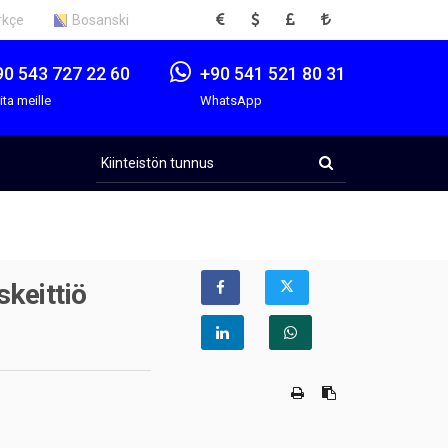
EUR
USD
GBP
TRY
rkçe
Bosanski
90 543 727 22 60
+90 541 521 80 31
ita meille
WhatsApp
Kiinteistön
tunnus
keittiö