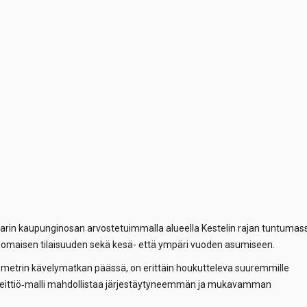
rin kaupunginosan arvostetuimmalla alueella Kestelin rajan tuntumas
rinomaisen tilaisuuden sekä kesä- että ympäri vuoden asumiseen.
 metrin kävelymatkan päässä, on erittäin houkutteleva suuremmille
rilliskeittiö‑malli mahdollistaa järjestäytyneemmän ja mukavamman