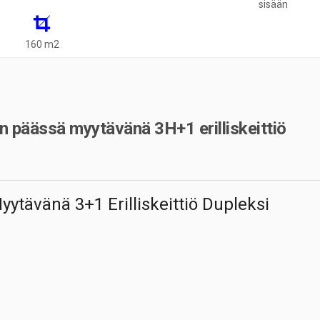
sisään
160 m2
n päässä myytävänä 3H+1 erilliskeittiö
tävänä 3+1 Erilliskeittiö Dupleksi