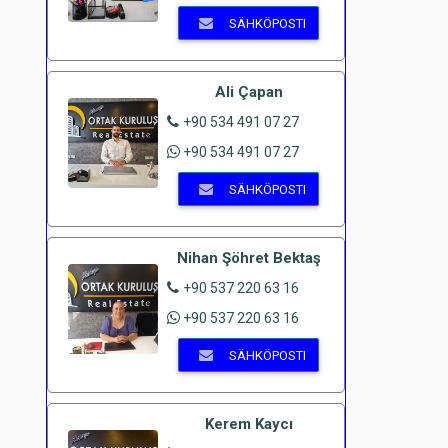
SÄHKÖPOSTI
Ali Çapan
+90 534 491 07 27
+90 534 491 07 27
SÄHKÖPOSTI
Nihan Şöhret Bektaş
+90 537 220 63 16
+90 537 220 63 16
SÄHKÖPOSTI
Kerem Kaycı