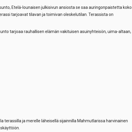
nto, Etelä-lounaisen julkisivun ansiosta se saa auringonpaistetta koko
erassi tarjoavat tilavan ja toimivan oleskelutilan. Terassista on
sunto tarjoaa rauhallisen elämän vakituisen asuinyhteisön, uima-altaan,
rella terassilla ja merelle läheisellä sijainnilla Mahmutlarissa harvinainen
uskäyttöön.