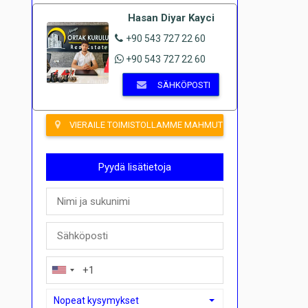
Hasan Diyar Kayci
+90 543 727 22 60
+90 543 727 22 60
SÄHKÖPOSTI
VIERAILE TOIMISTOLLAMME MAHMUTLARISSA
Pyydä lisätietoja
Nopeat kysymykset