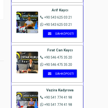
Arif Kaycı
+90 543 625 03 21
+90 543 625 03 21
SÄHKÖPOSTI
Fırat Can Kaycı
+90 546 475 35 20
+90 546 475 35 20
SÄHKÖPOSTI
Vazira Kadyrova
+90 541 774 41 98
+90 541 774 41 98