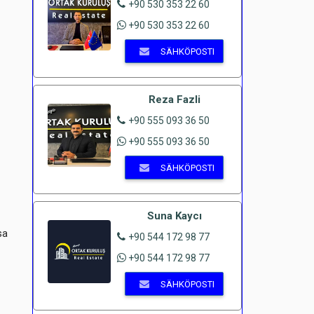
+90 530 353 22 60
+90 530 353 22 60
SÄHKÖPOSTI
Reza Fazli
+90 555 093 36 50
+90 555 093 36 50
SÄHKÖPOSTI
Suna Kaycı
sa
+90 544 172 98 77
+90 544 172 98 77
SÄHKÖPOSTI