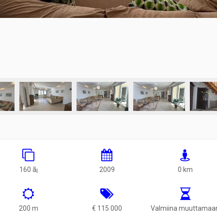
160 ã¡
2009
0 km
200 m
€ 115 000
Valmiina muuttamaa