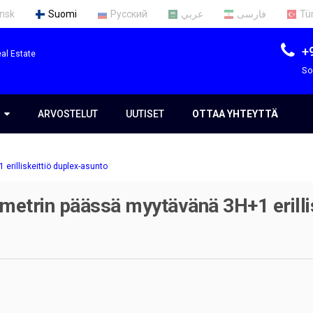
nsk
Suomi
Русский
عربي
فارسی
Tü
+
al Estate
So
S
S
ARVOSTELUT
UUTISET
OTTAA YHTEYTTÄ
rilliskeittiö duplex-asunto
mme
etrin päässä myytävänä 3H+1 erillis
t