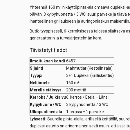
Yhteensä 160 m²:n käyttöpinta-ala omaava dupleksi-asu
päivän. 3 kylpyhuonetta / 3 WC, suuri parveke ja tilava t
ihanteellinen grillaukseen ja auringonlaskun maisemiin.
Butik-tyyppisessä, 6-kerroksisessa talossa sijaitseva a
generaattorin ja turvajärjestelmän kera.
Tiivistetyt tiedot
Ilmoituksen koodi
6457
Sijainti
Mahmutlar (Kestelin raja)
Tyyppi
3+1 Dupleksi (Erilliskeittiö)
Neliömetri
160 m²
Merelle etäisyys
200 metriä
Kerroks / Julkisivu
6. kerros / Etelä – Länsi
Kylpyhuone / WC
3 kylpyhuonetta / 3 WC
Ulkopuolinen ala
1 terassi + 1 parveke
Lyhyesti:
Suurella pinta-alalla, erillisellä keittiöllä, suu
dupleksi-asunto on erinomainen sekä asuin- että sijoit