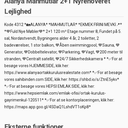
Alanya Mahmutlar 2+1 Nyrenoveret
Lejlighed
Kode 4312 *🏡ALANYA* *MAHMUTLAR* *EKMEK FIRINI MEVKİ📍*
*💙Fuld Nye Møbler💙* 2+1 120 m² Etage nummer 8, Fundet på 5.
sal, Nordøstvendt, Bygningens alder 4 år, 2 toiletter, 2
badeværelser, 1 stor balkon, 💙Åben swimmingpool, 💙Sauna, 💙
Generator, 💙Dobbeltelevator, 💙Parkering, 💙Vagt, 💙200 meter til
stranden, 💙Centralt satellit, 💙24/7 Sikkerhedskamera * *✅For at
besøge vores HJEMMESIDE, klik her:
https://www.alanyaortakkurulusrealestate.com* *✅For at besøge
vores sahibinden.com SIDE, klik her: https://shbd.io/s/ZtnE5ykv*
*✅For at besøge vores HEPSI EMLAK SIDE, klik her:
https://www.hepsiemlak.com/emlak-ofisi/ortak-kurulus-
gayrimenkul-120511* *✅For at se kontorplaceringen, klik her:
https://maps.app.goo.gl/4SDaQ1LshdVT1oKp8*
Eksterne funktioner