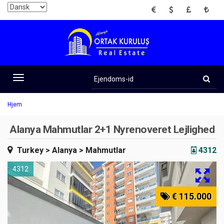
EUR
USD
GBP
TRY
Ejendoms-
id
Toggle
navigation
Hjem
Alanya Mahmutlar 2+1 Nyrenoveret Lejlighed
Turkey
> Alanya
> Mahmutlar
4312
4312
€ 115.000