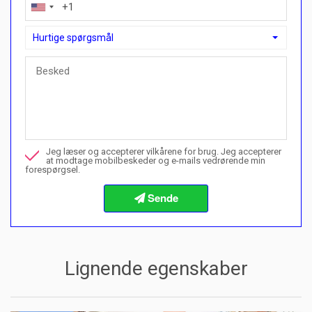
Hurtige spørgsmål
Hurtige spørgsmål
Kan jeg købe med en betalingsplan her?">Kan jeg købe med en
Ring til mig om denne ejendom
Jeg læser og accepterer vilkårene for brug. Jeg accepterer
Jeg vil gerne booke en fremvisning
at modtage mobilbeskeder og e-mails vedrørende min
forespørgsel.
Info om købsprocedurerne
Lignende egenskaber