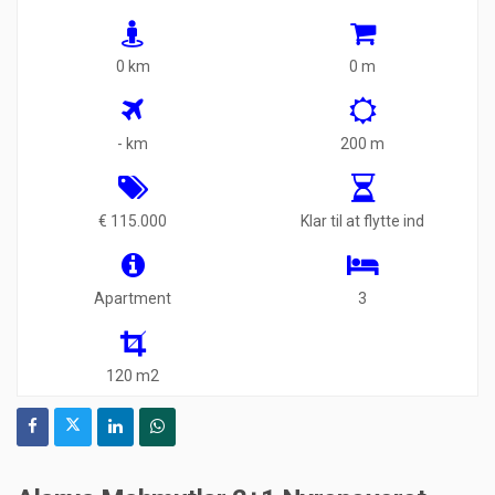
0 km
0 m
- km
200 m
€ 115.000
Klar til at flytte ind
Apartment
3
120 m2