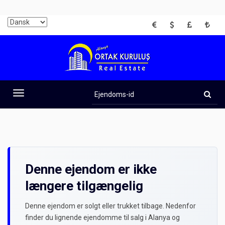
EUR
USD
GBP
TRY
Ejendoms-
id
Toggle
navigation
Denne ejendom er ikke
længere tilgængelig
Denne ejendom er solgt eller trukket tilbage. Nedenfor
finder du lignende ejendomme til salg i Alanya og