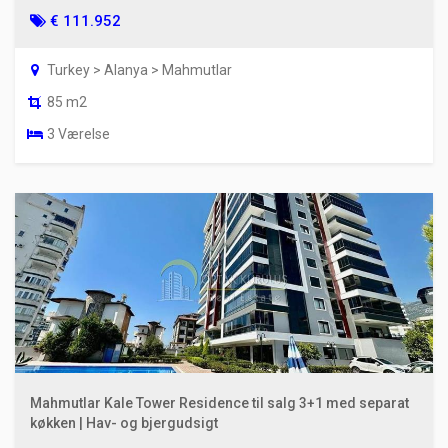
€ 111.952
Turkey > Alanya > Mahmutlar
85 m2
3 Værelse
Mahmutlar Kale Tower Residence til salg 3+1 med separat
køkken | Hav- og bjergudsigt