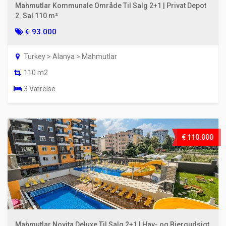
Mahmutlar Kommunale Område Til Salg 2+1 | Privat Depot
2. Sal 110 m²
€ 93.000
Turkey > Alanya > Mahmutlar
110 m2
3 Værelse
€ 110.000
Mahmutlar Novita Deluxe Til Salg 2+1 | Hav- og Bjergudsigt