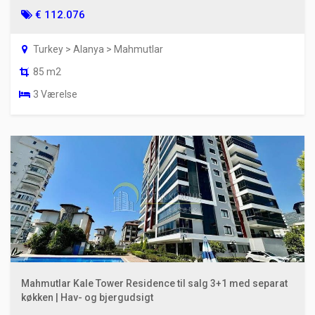
€ 112.076
Turkey > Alanya > Mahmutlar
85 m2
3 Værelse
Mahmutlar Kale Tower Residence til salg 3+1 med separat
køkken | Hav- og bjergudsigt