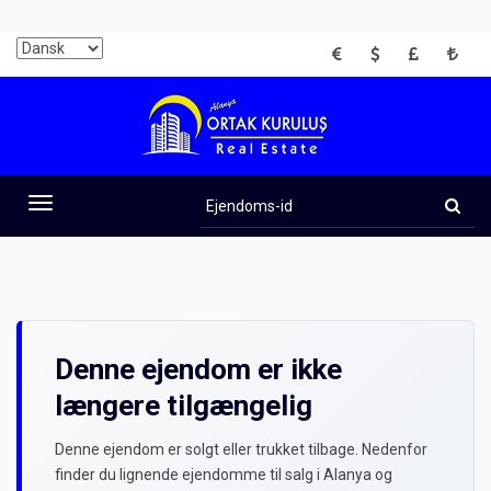
EUR
USD
GBP
TRY
Ejendoms-
id
Toggle
navigation
Denne ejendom er ikke
længere tilgængelig
Denne ejendom er solgt eller trukket tilbage. Nedenfor
finder du lignende ejendomme til salg i Alanya og