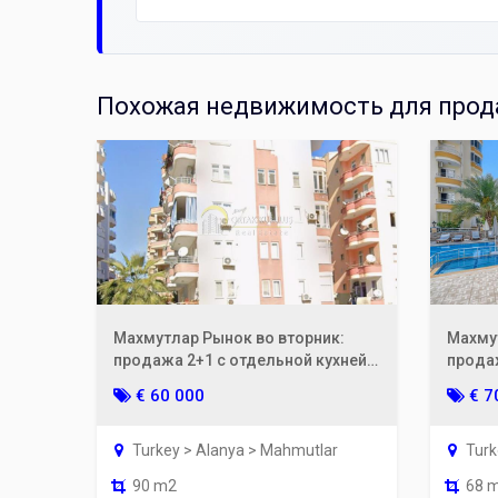
Похожая недвижимость для прода
Махмутлар Рынок во вторник:
Махму
продажа 2+1 с отдельной кухней |
продаж
в 250 м от моря, Гюль Апартамент.
кредит
€ 60 000
€ 7
Turkey > Alanya > Mahmutlar
Turk
90 m2
68 