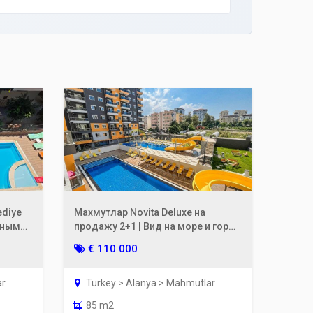
ediye
Махмутлар Novita Deluxe на
ьным
продажу 2+1 | Вид на море и горы,
2-м
9-й этаж
€ 110 000
ar
Turkey > Alanya > Mahmutlar
85 m2