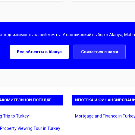
недвижимость вашей мечты. У нас широкий выбор в Alanya, Mahmu
Все объекты в Alanya
Связаться с нами
АКОМИТЕЛЬНОЙ ПОЕЗДКЕ
ИПОТЕКА И ФИНАНСИРОВАН
g Trip to Turkey
Mortgage and Finance in Turke
 Property Viewing Tour in Turkey