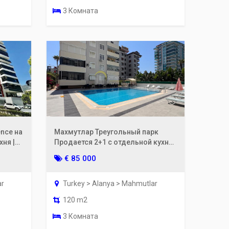
3 Комната
ence на
Махмутлар Треугольный парк
ня |
Продается 2+1 с отдельной кухней
| полностью отремонтированная,
€ 85 000
в 200 м от моря
ar
Turkey > Alanya > Mahmutlar
120 m2
3 Комната