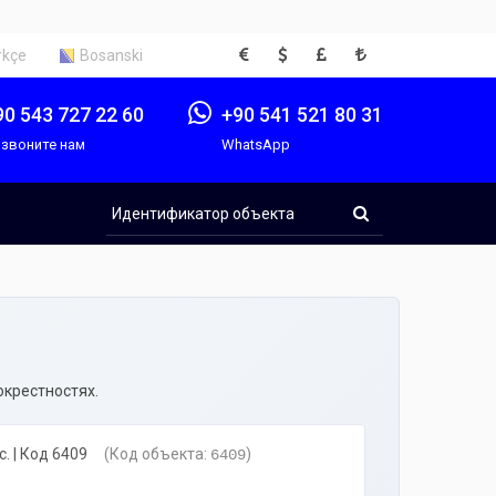
EUR
USD
GBP
TRY
rkçe
Bosanski
90 543 727 22 60
+90 541 521 80 31
звоните нам
WhatsApp
Идентификатор
объекта
окрестностях.
. | Код 6409
(Код объекта:
)
6409