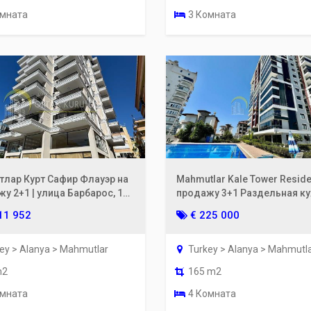
омната
3 Комната
тлар Курт Сафир Флауэр на
Mahmutlar Kale Tower Resid
у 2+1 | улица Барбарос, 100
продажу 3+1 Раздельная кух
оря, 6-й этаж
Вид на море и горы
11 952
€ 225 000
ey > Alanya > Mahmutlar
Turkey > Alanya > Mahmutl
m2
165 m2
омната
4 Комната