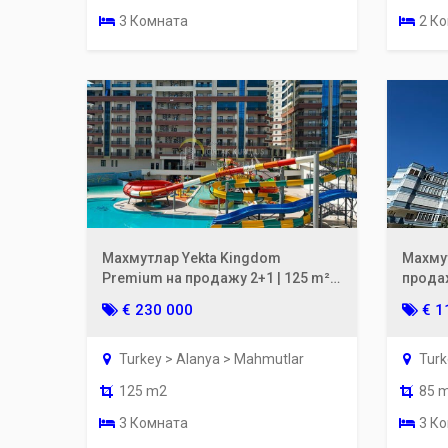
3 Комната
2 К
Махмутлар Yekta Kingdom
Махму
Premium на продажу 2+1 | 125 m² с
продаж
огромным балконом
м до м
€ 230 000
€ 1
Turkey > Alanya > Mahmutlar
Turk
125 m2
85 
3 Комната
3 К