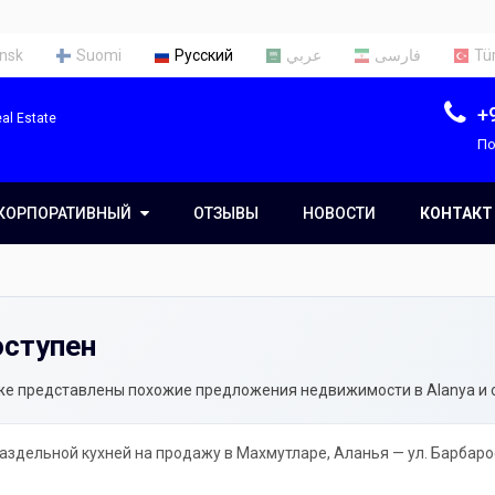
nsk
Suomi
Русский
عربي
فارسی
Tü
+
al Estate
По
КОРПОРАТИВНЫЙ
КОРПОРАТИВНЫЙ
ОТЗЫВЫ
НОВОСТИ
КОНТАКТ
О нас
Наша команда
оступен
Услуги
иже представлены похожие предложения недвижимости в Alanya и 
раздельной кухней на продажу в Махмутларе, Аланья — ул. Барбарос