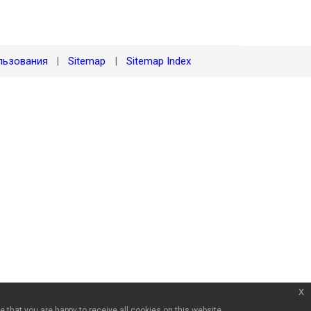
льзования
Sitemap
Sitemap Index
|
|
x
8
 that you are happy to receive all cookies on this website.