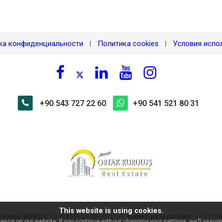
ка конфиденциальности
Политика cookies
Условия испо
|
|
+90 543 727 22 60
+90 541 521 80 31
This website is using cookies.
Номер MERSIS
:
|
Номер разрешения
:
0048166918100001
070309
nce on our website. If you continue without changing your settings, we’ll assume