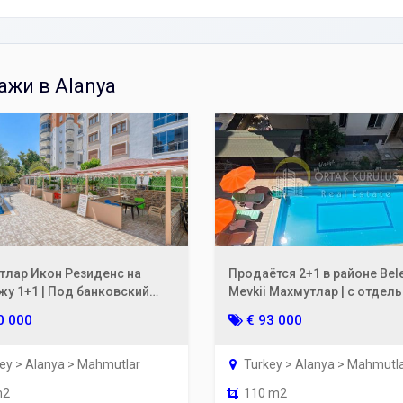
жи в Alanya
тлар Икон Резиденс на
Продаётся 2+1 в районе Bel
у 1+1 | Под банковский
Mevkii Махмутлар | с отдел
 68 м² 2-й этаж
кладовым помещением на 
0 000
€ 93 000
этаже, 110 м²
ey > Alanya > Mahmutlar
Turkey > Alanya > Mahmutl
m2
110 m2