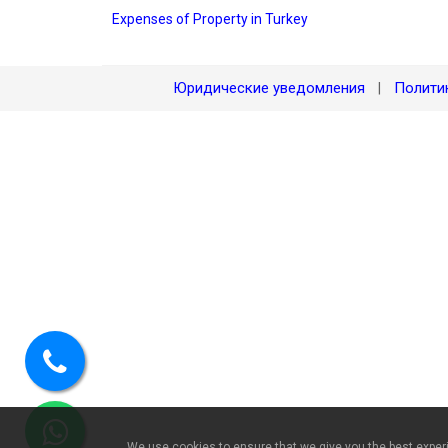
Expenses of Property in Turkey
Юридические уведомления
Полити
|
Позвоните
нам
We use cookies to ensure that we give you the best experie