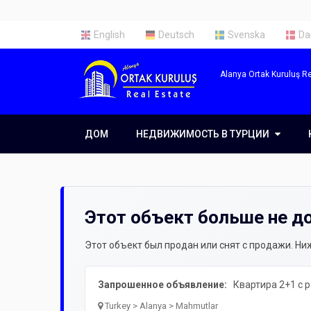
English
Deutsch
Svenska
Da
Alanya Ortak Kuruluş Re
ДОМ
НЕДВИЖИМОСТЬ В ТУРЦИИ
НЕДВИЖИМОСТЬ В ТУРЦИИ
Недвижимость в Алании
Недвижимость в Анталии
Этот объект больше не д
Недвижимость в Стамбуле
Этот объект был продан или снят с продажи. Н
Запрошенное объявление:
Квартира 2+1 с 
Turkey > Alanya > Mahmutlar