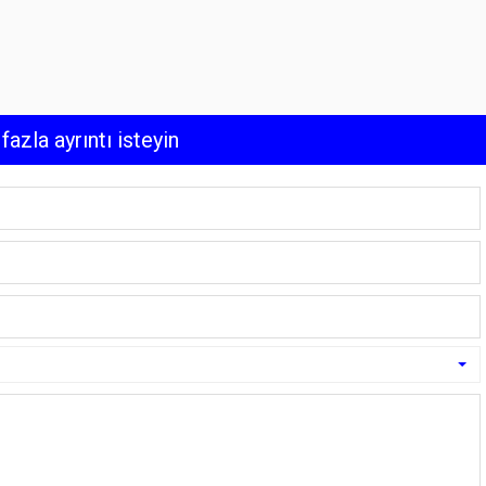
fazla ayrıntı isteyin
uradan ödeme planıyla satın alabilir miyim?