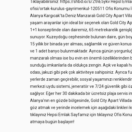
Tıklayabilirsiniz: https://shbd.io/s/ZtnE5ykv Hepsİ Em
ofisi/ortak-kurulus-gayrimenkul-120511 Ofis Konumu İ
Alanya Kargıcak'ta Deniz Manzaralı Gold City Apart Vil
yaşam arayanlar için ideal bir seçenek olan Gold City Ap
1+1 konseptinde olan dairemiz, 65 metrekarelik genişliği
sunuyor. Kuzeydoğu cephesinde bulunan daire, gün boyu g
15 yıllık bir binada yer alması, sağlamlık ve güven kon
ve 1 adet banyo bulunmaktadır. Ayrıca günün yorgunluğun
manzaralı olması ise bu evin en önemli özelliklerinden b
sunduğu imkanlarla da oldukça zengin. Açık ve kapalı h
odası, jakuzi gibi pek çok aktiviteye sahipsiniz. Ayrıca f
yerlerde zaman geçirebilir, sosyal yaşamınızı renklendire
merkezi uydu sistemi, jeneratör ve 7/24 güvenlik gibi öz
sağlıyor. Eğer her 30 dakikada bir ücretsiz plaja servis 
Alanya'nın en gözde bölgesinde, Gold City Apart Villada 
göz atmak ve yerinde incelemek için aşağıdaki linkleri k
tıklayınız Hepsi Emlak Sayfamız için tıklayınız Ofis Kon
atmaya bugün başlayın!