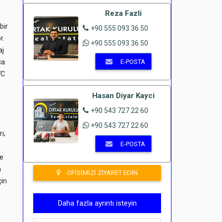
Reza Fazli
bir
+90 555 093 36 50
r.
+90 555 093 36 50
aj
ca
E-POSTA
WC
Hasan Diyar Kayci
+90 543 727 22 60
+90 543 727 22 60
ı,
E-POSTA
le
a
OFISIMIZI ZIYARET EDIN
çin
Daha fazla ayrıntı isteyin