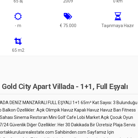
65 ã¡
2009
0 km
- m
€ 75.000
Taşınmaya Hazır
65 m2
old City Apart Villada - 1+1, Full Eşyalı
ADA DENİZ MANZARALI FULL EŞYALI 1+1 65m² Kat Sayısı: 3 Bulunduğu
o Balkon Özellikler: Açık Olimpik Havuz Kapalı Havuz Havuz Barı Fitness
ahası Sinema Restoran Mini Golf Cafe Lobi Market Açık Çocuk Oyun
24 Güvenlik Diğer Özellikler: Her 30 Dakikada Bir Ücretsiz Plaja Servis
yaortakkurulusrealestate.com Sahibinden.com Sayfamız İçin