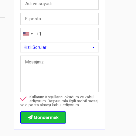
Hızlı Sorular
Hızlı Sorular
Buradan ödeme planıyla satın alabilir miyim?">Buradan öd
Bu mülk hakkında beni arayın
Kullanım Koşullarını okudum ve kabul
Bir görüntüleme rezervasyonu yapmak istiyorum
ediyorum. Başvurumla ilgili mobil mesaj
ve e-posta almayı kabul ediyorum.
Satın alma prosedürleri hakkında bilgi