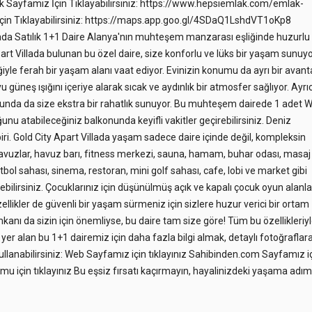
lak Sayfamız İçin Tıklayabilirsiniz: https://www.hepsiemlak.com/emlak-
çin Tıklayabilirsiniz: https://maps.app.goo.gl/4SDaQ1LshdVT1oKp8
lada Satılık 1+1 Daire Alanya'nın muhteşem manzarası eşliğinde huzurlu 
art Villada bulunan bu özel daire, size konforlu ve lüks bir yaşam sunuyo
yle ferah bir yaşam alanı vaat ediyor. Evinizin konumu da ayrı bir avant
üneş ışığını içeriye alarak sıcak ve aydınlık bir atmosfer sağlıyor. Ayrı
usunda da size ekstra bir rahatlık sunuyor. Bu muhteşem dairede 1 adet 
u atabileceğiniz balkonunda keyifli vakitler geçirebilirsiniz. Deniz
iri. Gold City Apart Villada yaşam sadece daire içinde değil, kompleksin
avuzlar, havuz barı, fitness merkezi, sauna, hamam, buhar odası, masaj
utbol sahası, sinema, restoran, mini golf sahası, cafe, lobi ve market gibi
bilirsiniz. Çocuklarınız için düşünülmüş açık ve kapalı çocuk oyun alanlar
ellikler de güvenli bir yaşam sürmeniz için sizlere huzur verici bir ortam
imkanı da sizin için önemliyse, bu daire tam size göre! Tüm bu özellikleriy
yer alan bu 1+1 dairemiz için daha fazla bilgi almak, detaylı fotoğraflar
ullanabilirsiniz: Web Sayfamız için tıklayınız Sahibinden.com Sayfamız i
umu için tıklayınız Bu eşsiz fırsatı kaçırmayın, hayalinizdeki yaşama adım