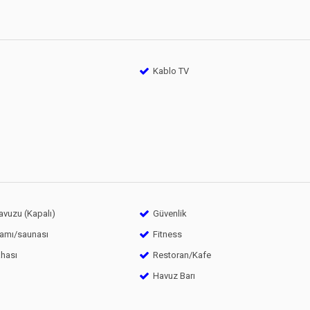
Kablo TV
vuzu (Kapalı)
Güvenlik
amı/saunası
Fitness
ahası
Restoran/Kafe
Havuz Barı