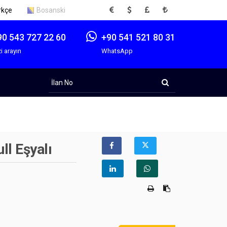
EUR
USD
GBP
TRY
rkçe
Bosanski
90 543 727 22 60
+90 541 521 80 31
i arayın
WhatsApp
İlan
No
ll Eşyalı