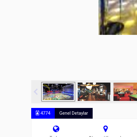
4774
Genel Detaylar