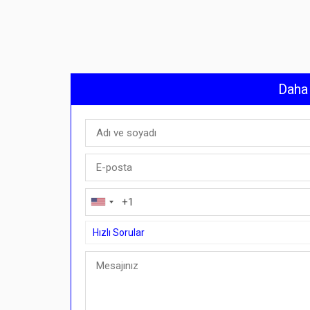
Daha 
Hızlı Sorular
Hızlı Sorular
Buradan ödeme planıyla satın alabilir miyim?">B