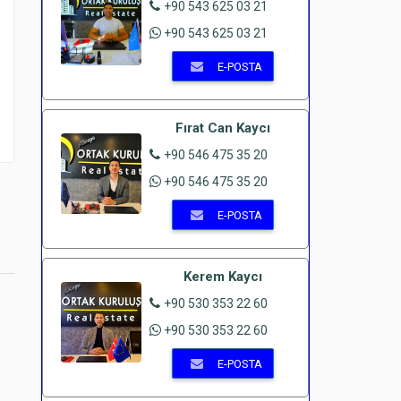
+90 543 625 03 21
+90 543 625 03 21
E-POSTA
Fırat Can Kaycı
+90 546 475 35 20
+90 546 475 35 20
E-POSTA
Kerem Kaycı
+90 530 353 22 60
+90 530 353 22 60
E-POSTA