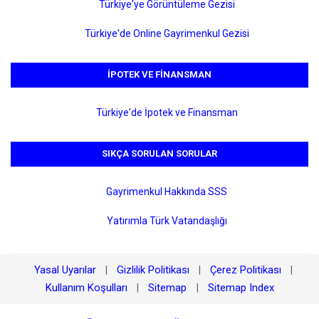
Türkiye'ye Görüntüleme Gezisi
Türkiye'de Online Gayrimenkul Gezisi
İPOTEK VE FINANSMAN
Türkiye'de İpotek ve Finansman
SIKÇA SORULAN SORULAR
Gayrimenkul Hakkında SSS
Yatırımla Türk Vatandaşlığı
Yasal Uyarılar
Gizlilik Politikası
Çerez Politikası
|
|
|
Kullanım Koşulları
Sitemap
Sitemap Index
|
|