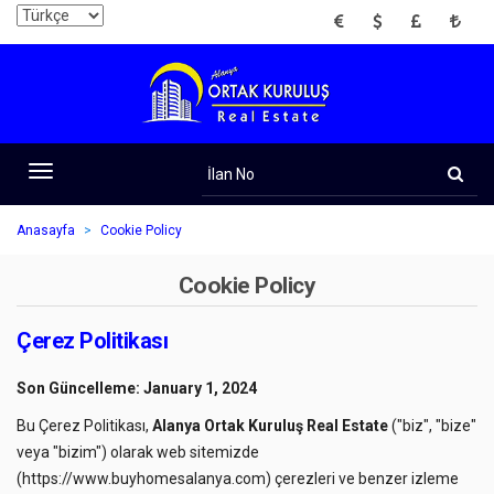
EUR
USD
GBP
TRY
İlan
No
Toggle
navigation
Anasayfa
Cookie Policy
Cookie Policy
Çerez Politikası
Son Güncelleme: January 1, 2024
Bu Çerez Politikası,
Alanya Ortak Kuruluş Real Estate
("biz", "bize"
veya "bizim") olarak web sitemizde
(
https://www.buyhomesalanya.com
) çerezleri ve benzer izleme