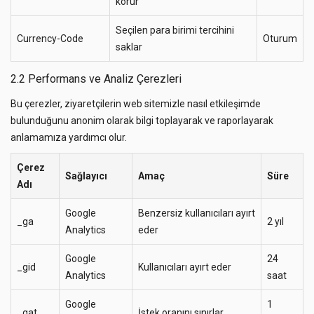
korur
Seçilen para birimi tercihini
Currency-Code
Oturum
saklar
2.2 Performans ve Analiz Çerezleri
Bu çerezler, ziyaretçilerin web sitemizle nasıl etkileşimde
bulunduğunu anonim olarak bilgi toplayarak ve raporlayarak
anlamamıza yardımcı olur.
Çerez
Sağlayıcı
Amaç
Süre
Adı
Google
Benzersiz kullanıcıları ayırt
_ga
2 yıl
Analytics
eder
Google
24
_gid
Kullanıcıları ayırt eder
Analytics
saat
Google
1
_gat
İstek oranını sınırlar