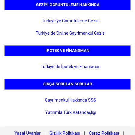
GEZIYI GÖRÜNTÜLEME HAKKINDA
Türkiye'ye Görüntüleme Gezisi
Türkiye'de Online Gayrimenkul Gezisi
İPOTEK VE FINANSMAN
Türkiye'de İpotek ve Finansman
SIKÇA SORULAN SORULAR
Gayrimenkul Hakkında SSS
Yatırımla Türk Vatandaşlığı
Yasal Uyarılar
Gizlilik Politikası
Çerez Politikası
|
|
|