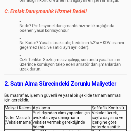
olmadığını kontrol etmenizi sağlayan en
şeffaf araçtır
.
C. Emlak Danışmanlık Hizmet Bedeli
Nedir?
Profesyonel danışmanlık hizmeti karşılığında
ödenen yasal komisyondur.
Ne Kadar?
Yasal olarak satış bedelinin
%2'si + KDV
oranını
geçemez (alıcı ve satıcı ayrı ayrı öder).
Gizli Tehlike:
Sözleşmesiz çalışıp, son anda yasal sınırın
üzerinde komisyon talep eden amatör danışmanlardan
uzak durun.
2. Satın Alma Sürecindeki Zorunlu Maliyetler
Bu masraflar, işlemin güvenli ve yasal bir şekilde tamamlanması
için gereklidir.
Maliyet Kalemi
Açıklama
Şeffaflık Kontrolü
Yurt dışından alım yapanlar için
Vekalet ücreti,
Noter Masrafı
avukata veya danışmana
sayfa sayısına ve
(Vekaletname)
vekalet vermek gerektiğinde
içeriğine göre
ödenir.
noterde sabittir.