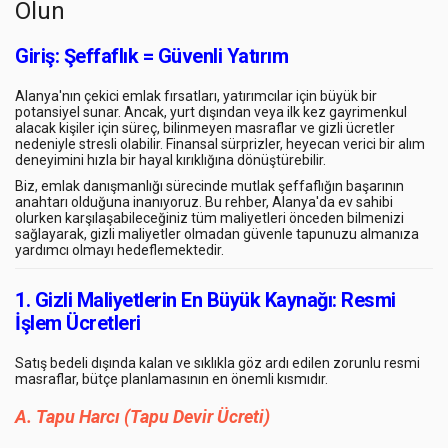
Olun
Giriş: Şeffaflık = Güvenli Yatırım
Alanya'nın çekici emlak fırsatları, yatırımcılar için büyük bir
potansiyel sunar. Ancak, yurt dışından veya ilk kez gayrimenkul
alacak kişiler için süreç,
bilinmeyen masraflar
ve
gizli ücretler
nedeniyle stresli olabilir. Finansal sürprizler, heyecan verici bir alım
deneyimini hızla bir hayal kırıklığına dönüştürebilir.
Biz, emlak danışmanlığı sürecinde
mutlak şeffaflığın
başarının
anahtarı olduğuna inanıyoruz. Bu rehber, Alanya'da ev sahibi
olurken karşılaşabileceğiniz
tüm maliyetleri
önceden bilmenizi
sağlayarak,
gizli maliyetler olmadan
güvenle tapunuzu almanıza
yardımcı olmayı hedeflemektedir.
1. Gizli Maliyetlerin En Büyük Kaynağı: Resmi
İşlem Ücretleri
Satış bedeli dışında kalan ve sıklıkla göz ardı edilen zorunlu resmi
masraflar, bütçe planlamasının en önemli kısmıdır.
A. Tapu Harcı (Tapu Devir Ücreti)