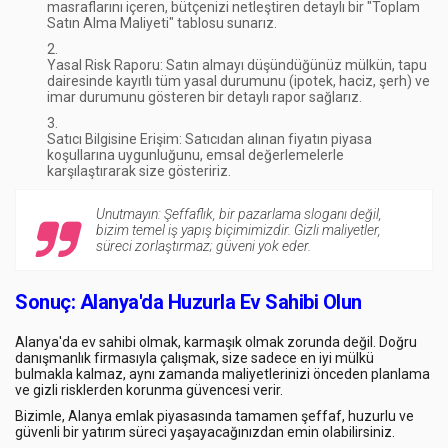
masraflarını
içeren, bütçenizi netleştiren detaylı bir
"Toplam
Satın Alma Maliyeti"
tablosu sunarız.
Yasal Risk Raporu:
Satın almayı düşündüğünüz mülkün, tapu
dairesinde kayıtlı tüm yasal durumunu (ipotek, haciz, şerh) ve
imar durumunu gösteren bir
detaylı rapor
sağlarız.
Satıcı Bilgisine Erişim:
Satıcıdan alınan fiyatın piyasa
koşullarına uygunluğunu, emsal değerlemelerle
karşılaştırarak size gösteririz.
Unutmayın:
Şeffaflık, bir pazarlama sloganı değil,
bizim temel iş yapış biçimimizdir. Gizli maliyetler,
süreci zorlaştırmaz;
güveni yok eder.
Sonuç: Alanya'da Huzurla Ev Sahibi Olun
Alanya'da ev sahibi olmak, karmaşık olmak zorunda değil. Doğru
danışmanlık firmasıyla çalışmak, size sadece en iyi mülkü
bulmakla kalmaz, aynı zamanda maliyetlerinizi önceden planlama
ve gizli risklerden korunma güvencesi verir.
Bizimle, Alanya emlak piyasasında tamamen şeffaf, huzurlu ve
güvenli bir yatırım süreci yaşayacağınızdan emin olabilirsiniz.