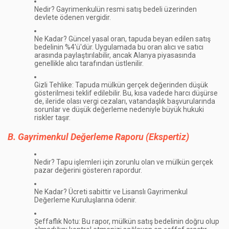
Nedir?
Gayrimenkulün resmi satış bedeli üzerinden
devlete ödenen vergidir.
Ne Kadar?
Güncel yasal oran, tapuda beyan edilen satış
bedelinin
%4'ü
'dür. Uygulamada bu oran alıcı ve satıcı
arasında paylaştırılabilir, ancak Alanya piyasasında
genellikle alıcı tarafından üstlenilir.
Gizli Tehlike:
Tapuda mülkün gerçek değerinden
düşük
gösterilmesi
teklif edilebilir. Bu, kısa vadede harcı düşürse
de, ileride olası vergi cezaları, vatandaşlık başvurularında
sorunlar ve düşük değerleme nedeniyle
büyük hukuki
riskler
taşır.
B. Gayrimenkul Değerleme Raporu (Ekspertiz)
Nedir?
Tapu işlemleri için zorunlu olan ve mülkün gerçek
pazar değerini gösteren rapordur.
Ne Kadar?
Ücreti sabittir ve Lisanslı Gayrimenkul
Değerleme Kuruluşlarına ödenir.
Şeffaflık Notu:
Bu rapor, mülkün satış bedelinin doğru olup