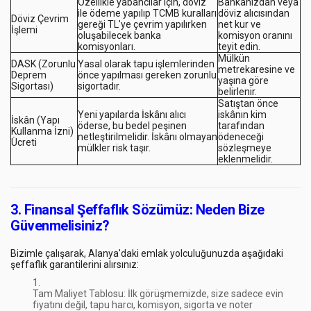
Özellikle yabancılar için, döviz
Bankanızdan veya
ile ödeme yapılıp TCMB kuralları
döviz alıcısından
Döviz Çevrim
gereği TL'ye çevrim yapılırken
net
kur ve
İşlemi
oluşabilecek banka
komisyon oranını
komisyonları.
teyit edin.
Mülkün
DASK (Zorunlu
Yasal olarak tapu işlemlerinden
metrekaresine ve
Deprem
önce yapılması gereken zorunlu
yaşına göre
Sigortası)
sigortadır.
belirlenir.
Satıştan önce
Yeni yapılarda İskânı alıcı
iskânın kim
İskân (Yapı
öderse, bu bedel peşinen
tarafından
Kullanma İzni)
netleştirilmelidir. İskânı olmayan
ödeneceği
Ücreti
mülkler risk taşır.
sözleşmeye
eklenmelidir.
3. Finansal Şeffaflık Sözümüz: Neden Bize
Güvenmelisiniz?
Bizimle çalışarak, Alanya'daki emlak yolculuğunuzda aşağıdaki
şeffaflık garantilerini alırsınız:
Tam Maliyet Tablosu:
İlk görüşmemizde, size sadece evin
fiyatını değil,
tapu harcı, komisyon, sigorta ve noter