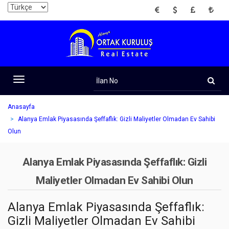
EUR
USD
GBP
TRY
İlan
No
Toggle
navigation
Anasayfa
Alanya Emlak Piyasasında Şeffaflık: Gizli Maliyetler Olmadan Ev Sahibi
Olun
Alanya Emlak Piyasasında Şeffaflık: Gizli
Maliyetler Olmadan Ev Sahibi Olun
Alanya Emlak Piyasasında Şeffaflık:
Gizli Maliyetler Olmadan Ev Sahibi