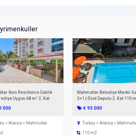
ayrimenkuller
lar İkon Residence Satılık
Mahmutlar Belediye Mevkii Sat
rediye Uygun 68 m² 2. Kat
2+1 | Özel Depolu 2. Kat 110 
0.000
€ 93.000
ey > Alanya > Mahmutlar
Turkey > Alanya > Mahmutl
m2
110 m2