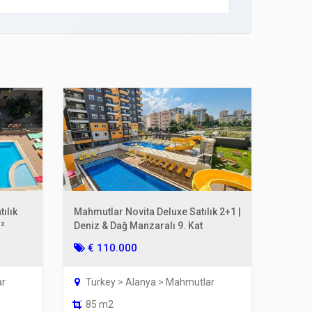
ılık
Mahmutlar Novita Deluxe Satılık 2+1 |
m²
Deniz & Dağ Manzaralı 9. Kat
€ 110.000
ar
Turkey > Alanya > Mahmutlar
85 m2