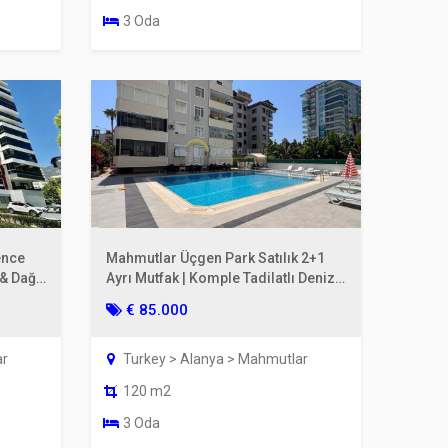
3 Oda
ence
Mahmutlar Üçgen Park Satılık 2+1
 & Dağ
Ayrı Mutfak | Komple Tadilatlı Denize
200m
€ 85.000
ar
Turkey > Alanya > Mahmutlar
120 m2
3 Oda