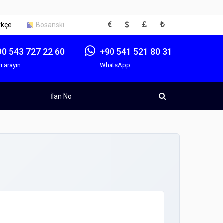
EUR
USD
GBP
TRY
rkçe
Bosanski
90 543 727 22 60
+90 541 521 80 31
i arayın
WhatsApp
İlan
No