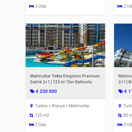
3 Oda
2 O
Mahmutlar Yekta Kingdom Premium
Mahmutl
Satılık 2+1 | 125 m² Dev Balkonlu
2+1 | 
Kat
€ 230.000
€ 1
Turkey > Alanya > Mahmutlar
Turk
125 m2
85 
3 Oda
3 O