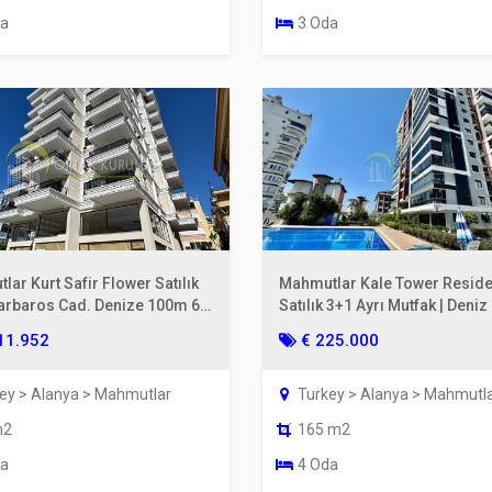
da
3 Oda
ar Kurt Safir Flower Satılık
Mahmutlar Kale Tower Resid
Barbaros Cad. Denize 100m 6.
Satılık 3+1 Ayrı Mutfak | Deniz
Manzaralı
11.952
€ 225.000
ey > Alanya > Mahmutlar
Turkey > Alanya > Mahmutl
m2
165 m2
da
4 Oda