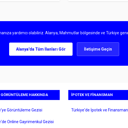
anıza yardımcı olabiliriz. Alanya, Mahmutlar bölgesinde ve Türkiye gene
Alanya'da Tüm İlanları Gör
İletişime Geçin
I GÖRÜNTÜLEME HAKKINDA
İPOTEK VE FINANSMAN
e'ye Görüntüleme Gezisi
Türkiye'de İpotek ve Finansman
e'de Online Gayrimenkul Gezisi