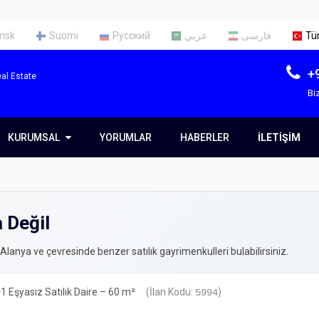
nsk
Suomi
Русский
عربي
فارسی
Tü
+
al Estate
Biz
KURUMSAL
KURUMSAL
YORUMLAR
HABERLER
İLETIŞIM
Hakkımızda
Ekibimiz
a Değil
Hizmetler
real estate alanya
 Alanya ve çevresinde benzer satılık gayrimenkulleri bulabilirsiniz.
 Eşyasız Satılık Daire – 60 m²
(İlan Kodu:
)
5994