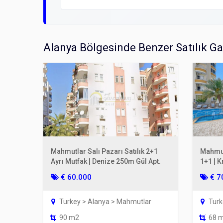
Alanya Bölgesinde Benzer Satılık G
Mahmutlar Salı Pazarı Satılık 2+1
Mahmut
Ayrı Mutfak | Denize 250m Gül Apt.
1+1 | K
€ 60.000
€ 7
Turkey > Alanya > Mahmutlar
Turk
90 m2
68 