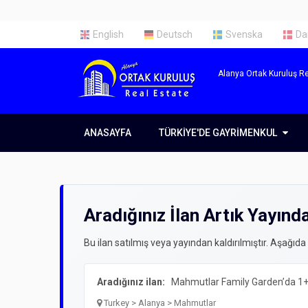
English
Deutsch
Svenska
Da
Alanya Ortak Kuruluş Re
ANASAYFA
TÜRKIYE'DE GAYRIMENKUL
TÜRKIYE'DE GAYRIMENKUL
Alanya'da Emlak
Antalya'da Emlak
Aradığınız İlan Artık Yayınd
İstanbul'da Emlak
Bu ilan satılmış veya yayından kaldırılmıştır. Aşağıda
Aradığınız ilan:
Mahmutlar Family Garden’da 1+1
Turkey > Alanya > Mahmutlar