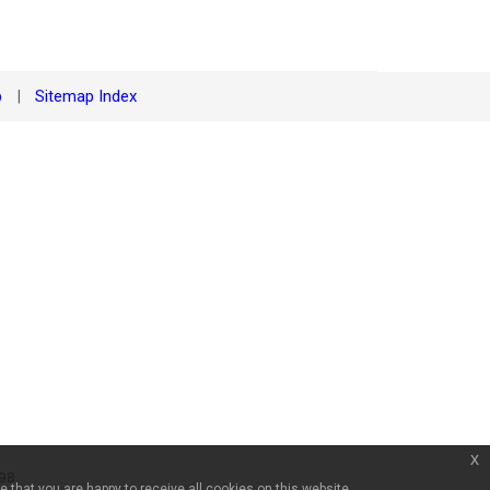
p
Sitemap Index
|
x
98
 that you are happy to receive all cookies on this website.