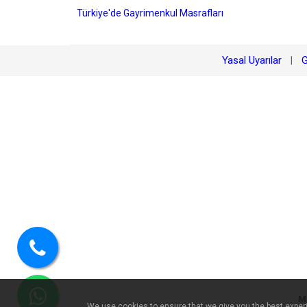
Türkiye'de Gayrimenkul Masrafları
Yasal Uyarılar
G
|
Bizi
arayın
M
We use cookies to ensure that we give you the best experie