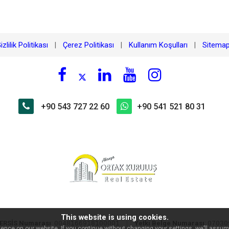
izlilik Politikası
Çerez Politikası
Kullanım Koşulları
Sitema
|
|
|
+90 543 727 22 60
+90 541 521 80 31
This website is using cookies.
ERSİS Numarası
:
|
Yetki Belge Numarası
:
0048166918100001
07030
nce on our website. If you continue without changing your settings, we’ll assume