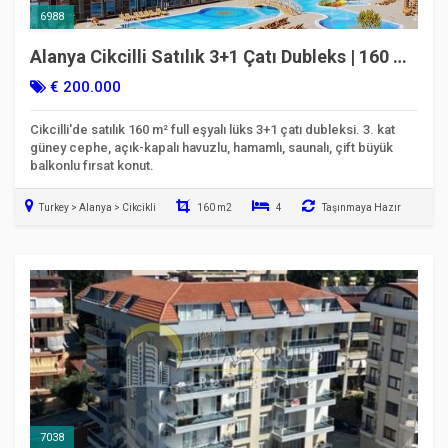
6988
Alanya Cikcilli Satılık 3+1 Çatı Dubleks | 160 m²
Eşyalı | Kod 6988
€ 200.000
Cikcilli'de satılık 160 m² full eşyalı lüks 3+1 çatı dubleksi. 3. kat
güney cephe, açık-kapalı havuzlu, hamamlı, saunalı, çift büyük
balkonlu fırsat konut.
Turkey > Alanya > Cikcikli
160 m2
4
Taşınmaya Hazır
7038