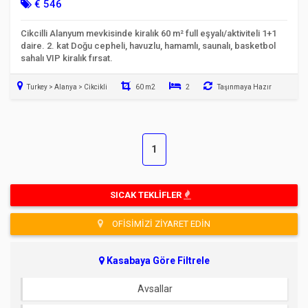
| HEP Üniv. Karşısı
€ 546
Cikcilli Alanyum mevkisinde kiralık 60 m² full eşyalı/aktiviteli 1+1
daire. 2. kat Doğu cepheli, havuzlu, hamamlı, saunalı, basketbol
sahalı VIP kiralık fırsat.
Turkey > Alanya > Cikcikli
60 m2
2
Taşınmaya Hazır
1
SICAK TEKLIFLER
OFISIMIZI ZIYARET EDIN
Kasabaya Göre Filtrele
Avsallar