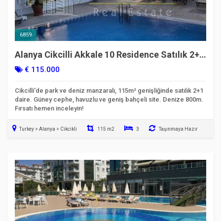
6859
Alanya Cikcilli Akkale 10 Residence Satılık 2+1
| Kod 6859
€ 115.000
Cikcilli'de park ve deniz manzaralı, 115m² genişliğinde satılık 2+1
daire. Güney cephe, havuzlu ve geniş bahçeli site. Denize 800m.
Fırsatı hemen inceleyin!
Turkey > Alanya > Cikcikli
115 m2
3
Taşınmaya Hazır