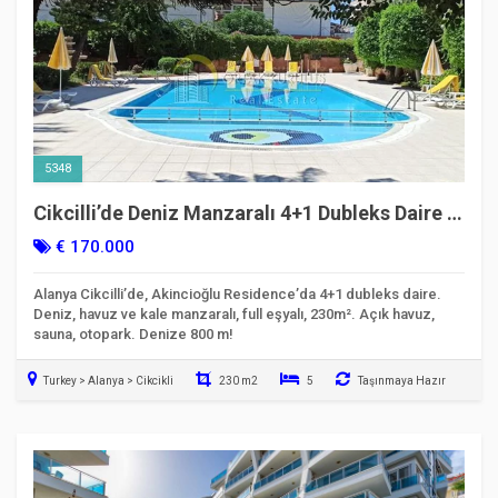
5348
Cikcilli’de Deniz Manzaralı 4+1 Dubleks Daire |
Full Eşyalı | 230m²
€ 170.000
Alanya Cikcilli’de, Akincioğlu Residence’da 4+1 dubleks daire.
Deniz, havuz ve kale manzaralı, full eşyalı, 230m². Açık havuz,
sauna, otopark. Denize 800 m!
Turkey > Alanya > Cikcikli
230 m2
5
Taşınmaya Hazır