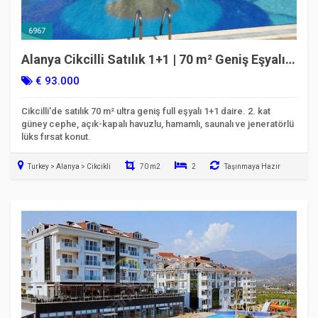
6967
Alanya Cikcilli Satılık 1+1 | 70 m² Geniş Eşyalı |
Açık & Kapalı Havuzlu
€ 93.000
Cikcilli'de satılık 70 m² ultra geniş full eşyalı 1+1 daire. 2. kat
güney cephe, açık-kapalı havuzlu, hamamlı, saunalı ve jeneratörlü
lüks fırsat konut.
Turkey > Alanya > Cikcikli
70 m2
2
Taşınmaya Hazır