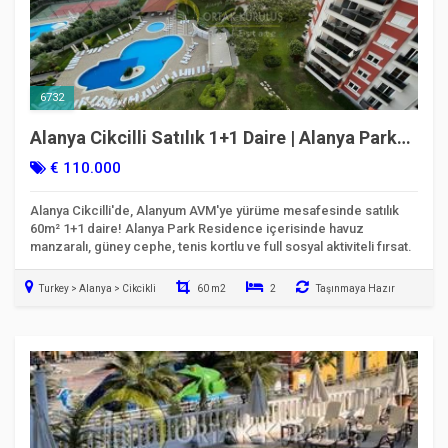
6732
Alanya Cikcilli Satılık 1+1 Daire | Alanya Park
Residence - Kod 6732
€ 110.000
Alanya Cikcilli'de, Alanyum AVM'ye yürüme mesafesinde satılık
60m² 1+1 daire! Alanya Park Residence içerisinde havuz
manzaralı, güney cephe, tenis kortlu ve full sosyal aktiviteli fırsat.
Turkey > Alanya > Cikcikli
60 m2
2
Taşınmaya Hazır