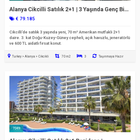
Alanya Cikcilli Satılık 2+1 | 3 Yaşında Genç Bina
| 3 Cepheli & Düşük Aidat
€ 79.185
Cikcilli'de satılık 3 yaşında yeni, 70 m² Amerikan mutfaklı 2+1
daire. 3. kat Doğu-Kuzey-Güney cepheli, açık havuzlu, jeneratörlü
ve 600 TL aidatlı fırsat konut.
Turkey > Alanya > Cikcikli
70 m2
3
Taşınmaya Hazır
7049