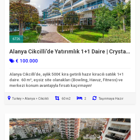
6726
Alanya Cikcilli’de Yatırımlık 1+1 Daire | Crystal
Nova Residence
€ 100.000
Alanya Cikcilli'de, aylık 500€ kira getirili hazır kiracılı satılık 1+1
daire. 60 m², eşsiz site olanakları (Bowling, Havuz, Fitness) ve
merkezi konum avantajıyla fırsatı kaçırmayın!
Turkey > Alanya > Cikcikli
60 m2
2
Taşınmaya Hazır