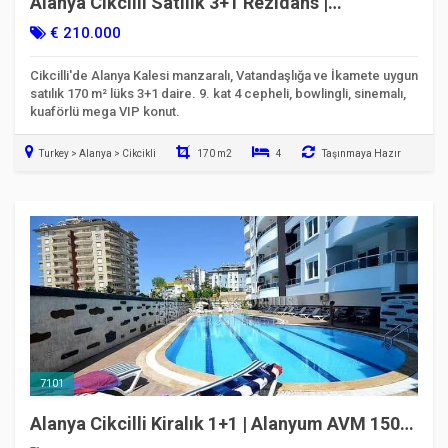
Alanya Cikcilli Satılık 3+1 Rezidans |
Vatandaşlığa & İkamete Uygun
€ 210.000
Cikcilli'de Alanya Kalesi manzaralı, Vatandaşlığa ve İkamete uygun
satılık 170 m² lüks 3+1 daire. 9. kat 4 cepheli, bowlingli, sinemalı,
kuaförlü mega VIP konut.
Turkey > Alanya > Cikcikli
170 m2
4
Taşınmaya Hazır
7101
Alanya Cikcilli Kiralık 1+1 | Alanyum AVM 150m